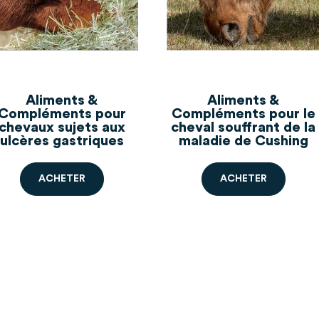
Aliments &
Aliments &
Compléments pour
Compléments pour le
chevaux sujets aux
cheval souffrant de la
ulcères gastriques
maladie de Cushing
A
C
H
E
T
E
R
A
C
H
E
T
E
R