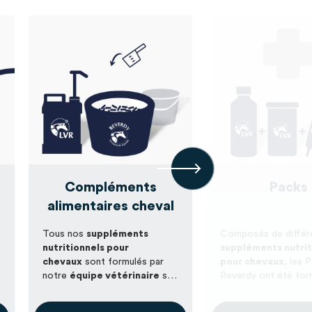
Compléments
Packs
alimentaires cheval
Tous nos
suppléments
Composés de différ
nutritionnels pour
suppléments nutrit
chevaux
sont formulés par
pour chevaux
, les 
notre
équipe vétérinaire
sur
Reverdy ont été for
la base d’études et
réponse à des
Notre volonté, concevoir des
d’expérimentations
problématiques ci