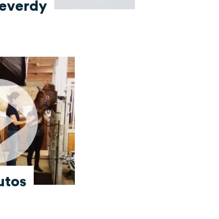
Reverdy
utos