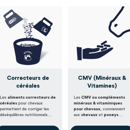
Correcteurs de
CMV (Minéraux &
céréales
Vitamines)
Les
aliments correcteurs de
Les
CMV ou compléments
céréales
pour chevaux
minéraux & vitaminiques
permettent de corriger les
pour chevaux
, conviennent
déséquilibres nutritionnels
aux
chevaux
et
poneys
d'une
ration traditionnelle à
nourris exclusivement au foin
base de céréales
, et de
ou à l’herbe, ou recevant une