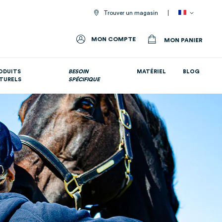
Trouver un magasin
MON COMPTE
MON PANIER
ODUITS
BESOIN
MATÉRIEL
BLOG
TURELS
SPÉCIFIQUE
Tous nos suppléments nutritionnels