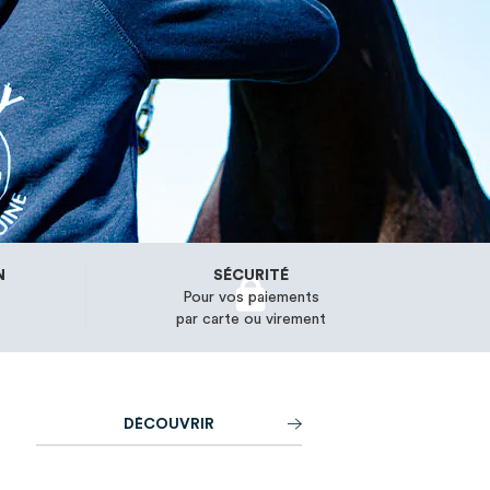
N
SÉCURITÉ
Pour vos paiements
par carte ou virement
D
É
C
O
U
V
R
I
R