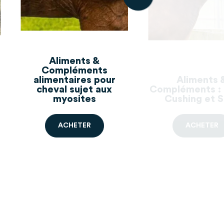
Aliments &
Compléments
alimentaires pour
Aliments 
cheval sujet aux
Compléments : 
myosites
Cushing et 
A
C
H
E
T
E
R
A
C
H
E
T
E
R