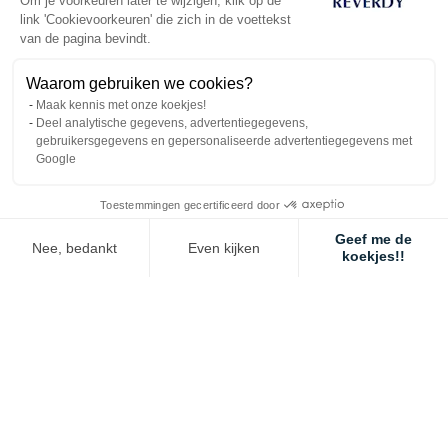
Om je voorkeuren later te wijzigen, klik op de
link 'Cookievoorkeuren' die zich in de voettekst
van de pagina bevindt.
Waarom gebruiken we cookies?
What Reverdy feed for my elderly horse?
Maak kennis met onze koekjes!
Deel analytische gegevens, advertentiegegevens,
gebruikersgegevens en gepersonaliseerde advertentiegegevens met
METABOLIC DISORDERS
Google
Toestemmingen gecertificeerd door
Geef me de
Nee, bedankt
Even kijken
koekjes!!
Axeptio consent
Toestemmingsbeheerplatform: Personaliseer uw opties
Ons platform stelt u in staat om uw privacy-instellingen naar wens aa
How should you feed your horse suffering
from Cushing's syndrome (PPID)?
REPRODUCTION & GROWTH