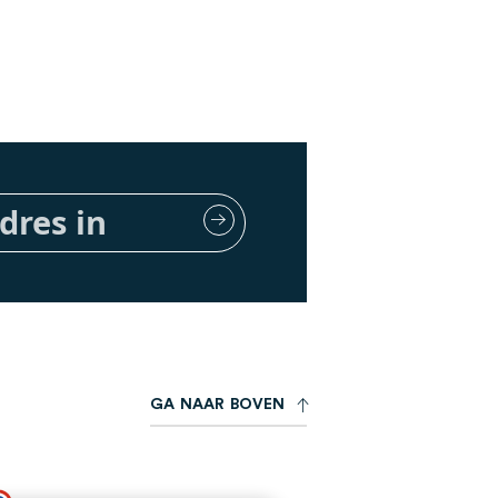
G
A
N
A
A
R
B
O
V
E
N