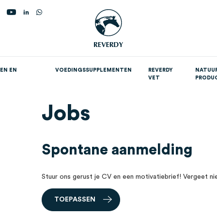
oekopdracht
EN EN
VOEDINGSSUPPLEMENTEN
REVERDY
NATUUR
VET
PRODU
upplementen per doel
Jobs
Spontane aanmelding
Stuur ons gerust je CV en een motivatiebrief! Vergeet ni
T
O
E
P
A
S
S
E
N