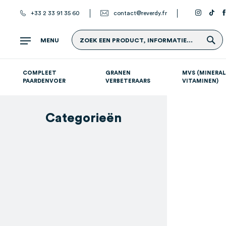
+33 2 33 91 35 60
contact@reverdy.fr
Z
MENU
ZOEK EEN PRODUCT, INFORMATIE...
COMPLEET
GRANEN
MVS (MINERAL
PAARDENVOER
VERBETERAARS
VITAMINEN)
Atletische paarden (sport- en renpaarden)
Supplementen per systeem
S
Categorieën