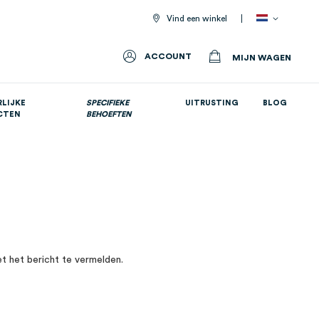
Vind een winkel
ACCOUNT
MIJN WAGEN
LIJKE
SPECIFIEKE
UITRUSTING
BLOG
CTEN
BEHOEFTEN
Allemaal voedingssupplementen
et het bericht te vermelden.