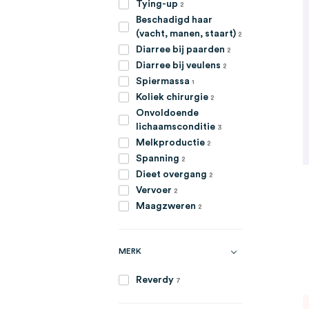
artikelen
Tying-up
2
Beschadigd haar
artikelen
(vacht, manen, staart)
2
artikelen
Diarree bij paarden
2
artikelen
Diarree bij veulens
2
item
Spiermassa
1
artikelen
Koliek chirurgie
2
Onvoldoende
artikelen
lichaamsconditie
3
artikelen
Melkproductie
2
artikelen
Spanning
2
artikelen
Dieet overgang
2
artikelen
Vervoer
2
artikelen
Maagzweren
2
MERK
artikelen
Reverdy
7