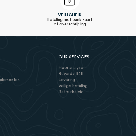
VEILIGHEID
Betaling met bank kaart
of overschrijving
OUR SERVICES
Hooi analyse
Reverdy B2B
pplementen
Levering
Veilige betaling
Retourbeleid