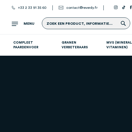
+33 2 33 91 35 60
contact@reverdy.fr
Z
MENU
ZOEK EEN PRODUCT, INFORMATIE...
COMPLEET
GRANEN
MVS (MINERAL
PAARDENVOER
VERBETERAARS
VITAMINEN)
Atletische paarden (sport- en renpaarden)
Supplementen per systeem
S