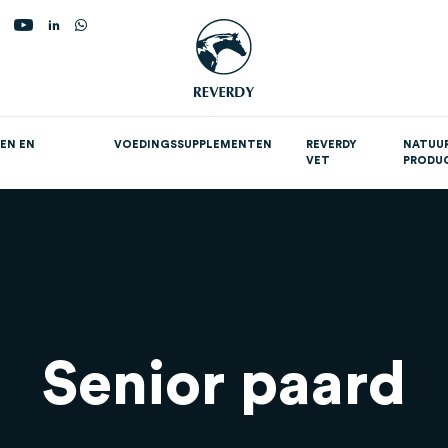
oekopdracht
EN EN
VOEDINGSSUPPLEMENTEN
REVERDY
NATUUR
VET
PRODU
upplementen per doel
Senior paard