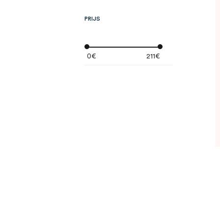
PRIJS
0€
211€