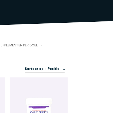
SUPPLEMENTEN PER DOEL
Van
Sorteer op :
Positie
hoog
naar
laag
sorteren