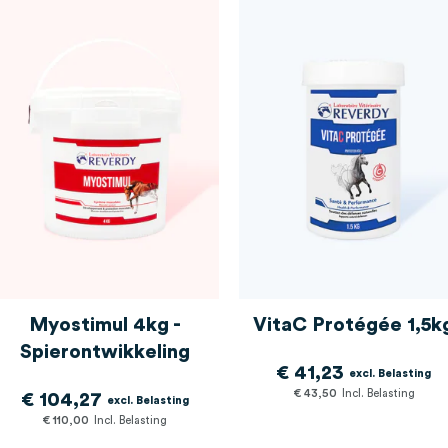
Myostimul 4kg -
VitaC Protégée 1,5k
Spierontwikkeling
€ 41,23
€ 43,50
€ 104,27
€ 110,00