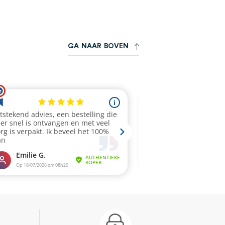
G
A
N
A
A
R
B
O
V
E
N