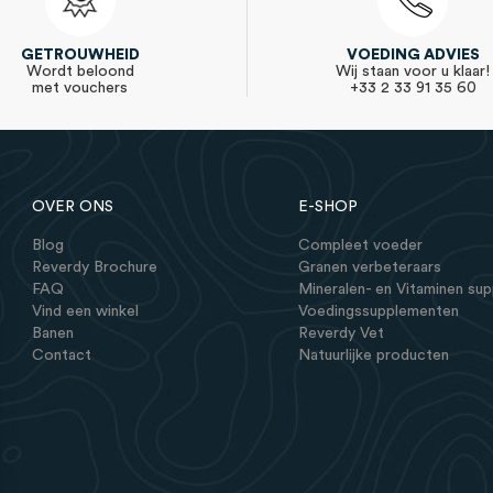
GETROUWHEID
VOEDING ADVIES
Wordt beloond
Wij staan voor u klaar!
met vouchers
+33 2 33 91 35 60
OVER ONS
E-SHOP
Blog
Compleet voeder
Reverdy Brochure
Granen verbeteraars
FAQ
Mineralen- en Vitaminen su
Vind een winkel
Voedingssupplementen
Banen
Reverdy Vet
Contact
Natuurlijke producten