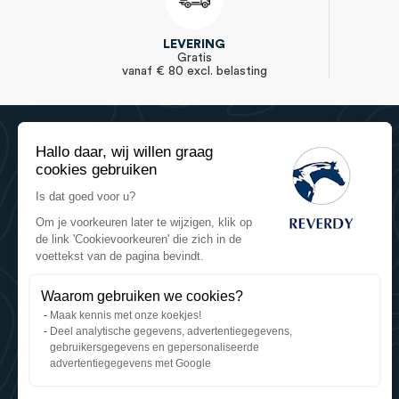
LEVERING
Gratis
vanaf € 80 excl. belasting
Hallo daar, wij willen graag
cookies gebruiken
Is dat goed voor u?
Om je voorkeuren later te wijzigen, klik op
de link 'Cookievoorkeuren' die zich in de
Reverdy Equine Nutrition
voettekst van de pagina bevindt.
Reverdy - Sartilly Industries
784 route de la Fieffe Mariette
Waarom gebruiken we cookies?
Le Mesnil Tôve
Maak kennis met onze koekjes!
50520 Juvigny les Vallées (France)
Deel analytische gegevens, advertentiegegevens,
+33 2 33 91 35 60
gebruikersgegevens en gepersonaliseerde
WhatsApp
advertentiegegevens met Google
contact@reverdy.fr