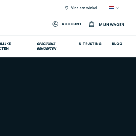
Vind een winkel
ACCOUNT
MIJN WAGEN
LIJKE
SPECIFIEKE
UITRUSTING
BLOG
CTEN
BEHOEFTEN
Allemaal voedingssupplementen