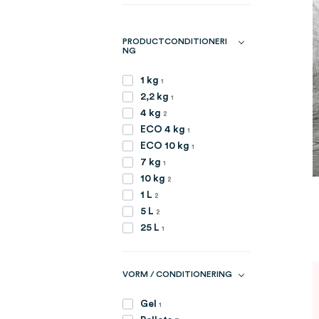
PRODUCTCONDITIONERI
NG
item
1 kg
1
item
2,2 kg
1
artikelen
4 kg
2
item
ECO 4 kg
1
item
ECO 10 kg
1
item
7 kg
1
artikelen
10 kg
2
artikelen
1 L
2
artikelen
5 L
2
item
25 L
1
VORM / CONDITIONERING
item
Gel
1
artikelen