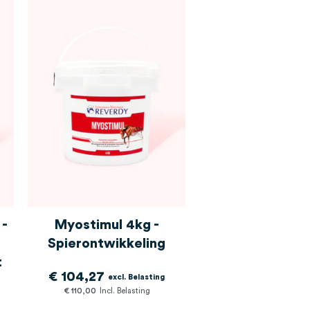
 -
Myostimul 4kg -
Spierontwikkeling
t
€ 104,27
€ 110,00