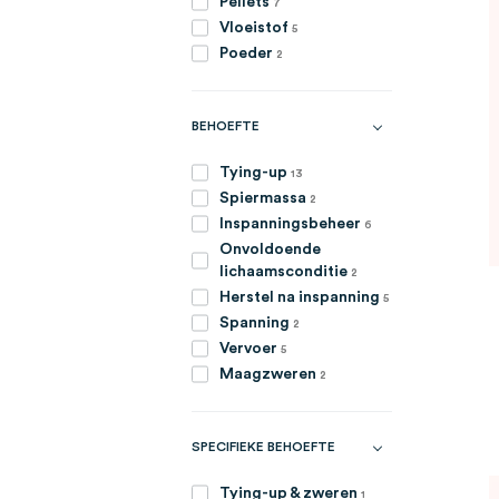
Pellets
7
artikelen
Vloeistof
5
artikelen
Poeder
2
BEHOEFTE
artikelen
Tying-up
13
artikelen
Spiermassa
2
artikelen
Inspanningsbeheer
6
Onvoldoende
artikelen
lichaamsconditie
2
artikelen
Herstel na inspanning
5
artikelen
Spanning
2
artikelen
Vervoer
5
artikelen
Maagzweren
2
SPECIFIEKE BEHOEFTE
item
Tying-up & zweren
1