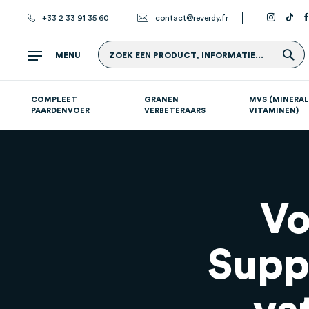
+33 2 33 91 35 60
contact@reverdy.fr
Z
MENU
ZOEK EEN PRODUCT, INFORMATIE...
COMPLEET
GRANEN
MVS (MINERAL
PAARDENVOER
VERBETERAARS
VITAMINEN)
Atletische paarden (sport- en renpaarden)
Supplementen per systeem
S
Vo
Supp