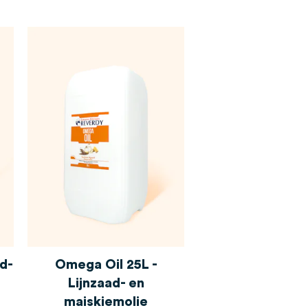
ad-
Omega Oil 25L -
Lijnzaad- en
maiskiemolie