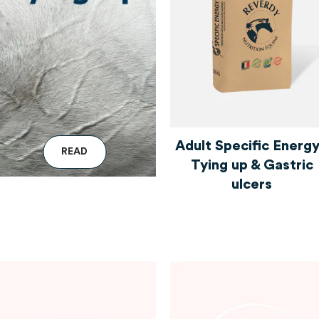
Adult Specific Energy
R
E
A
D
Tying up & Gastric
ulcers