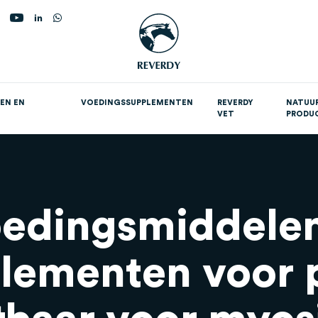
oekopdracht
EN EN
VOEDINGSSUPPLEMENTEN
REVERDY
NATUUR
VET
PRODU
upplementen per doel
edingsmiddele
lementen voor 