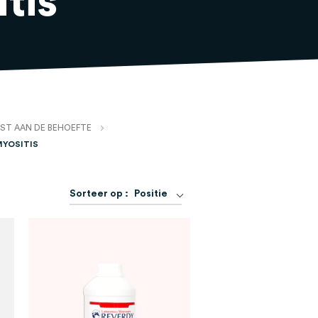
tis
ST AAN DE BEHOEFTE
YOSITIS
Van
Sorteer op :
Positie
hoog
naar
laag
sorteren