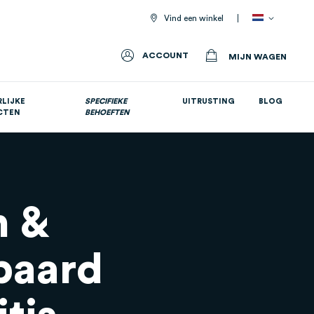
Vind een winkel
ACCOUNT
MIJN WAGEN
LIJKE
SPECIFIEKE
UITRUSTING
BLOG
CTEN
BEHOEFTEN
Allemaal voedingssupplementen
n &
paard