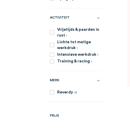
ACTIVITEIT
Vrijetijds & paarden in
item
rust
1
Lichte tot matige
item
werkdruk
1
item
Intensieve werkdruk
1
item
Training & racing
1
MERK
artikelen
Reverdy
16
PRIJS