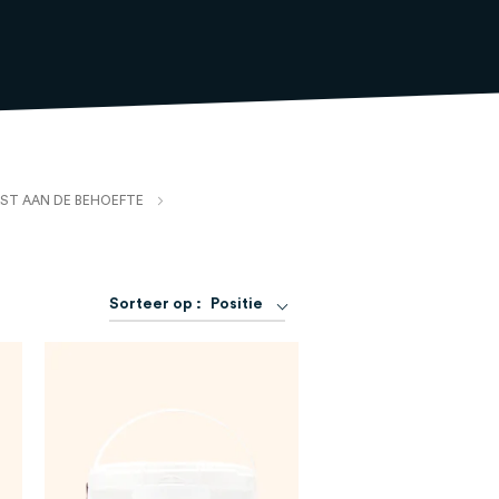
ST AAN DE BEHOEFTE
Van
Sorteer op :
Positie
hoog
naar
laag
sorteren