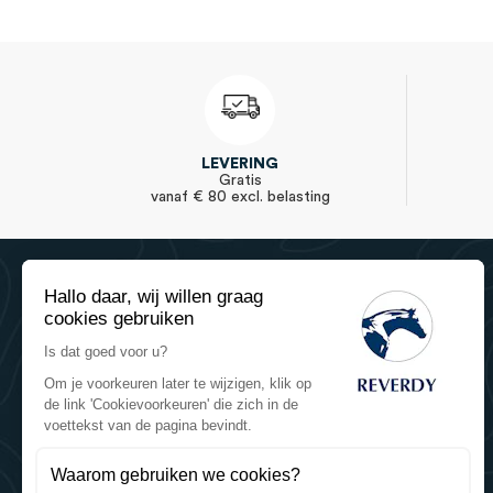
LEVERING
Gratis
vanaf € 80 excl. belasting
Hallo daar, wij willen graag
cookies gebruiken
Is dat goed voor u?
Om je voorkeuren later te wijzigen, klik op
de link 'Cookievoorkeuren' die zich in de
Reverdy Equine Nutrition
voettekst van de pagina bevindt.
Reverdy - Sartilly Industries
784 route de la Fieffe Mariette
Waarom gebruiken we cookies?
Le Mesnil Tôve