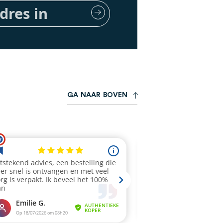
G
A
N
A
A
R
B
O
V
E
N