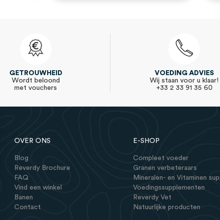
GETROUWHEID
VOEDING ADVIES
Wordt beloond
Wij staan voor u klaar!
met vouchers
+33 2 33 91 35 60
OVER ONS
E-SHOP
Blog
Compleet voeder
Reverdy Brochure
Granen verbeteraars
FAQ
Mineralen- en Vitaminen su
Vind een winkel
Voedingssupplementen
Banen
Reverdy Vet
Contact
Natuurlijke producten