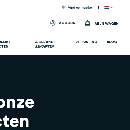
Vind een winkel
ACCOUNT
MIJN WAGEN
LIJKE
SPECIFIEKE
UITRUSTING
BLOG
CTEN
BEHOEFTEN
Allemaal voedingssupplementen
 onze
cten