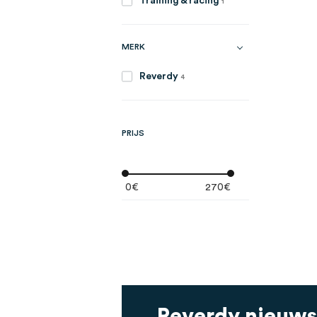
Training & racing
1
MERK
artikelen
Reverdy
4
PRIJS
0€
270€