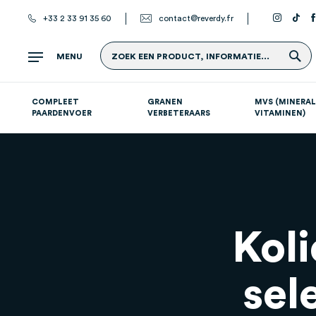
+33 2 33 91 35 60
contact@reverdy.fr
Z
MENU
ZOEK EEN PRODUCT, INFORMATIE...
COMPLEET
GRANEN
MVS (MINERAL
PAARDENVOER
VERBETERAARS
VITAMINEN)
Atletische paarden (sport- en renpaarden)
Supplementen per systeem
S
Koli
sel