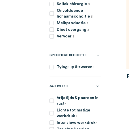
artikelen
Koliek chirurgie
3
Onvoldoende
artikelen
lichaamsconditie
3
artikelen
Melkproductie
3
artikelen
Dieet overgang
3
artikelen
Vervoer
3
SPECIFIEKE BEHOEFTE
item
Tying-up & zweren
1
ACTIVITEIT
Vrijetijds & paarden in
item
rust
1
Lichte tot matige
item
werkdruk
1
item
Intensieve werkdruk
1
item