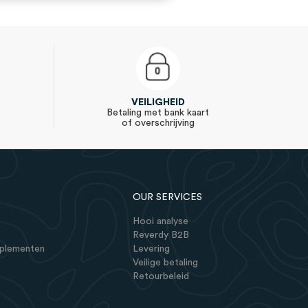
VEILIGHEID
Betaling met bank kaart
of overschrijving
OUR SERVICES
Hooi analyse
Reverdy B2B
pplementen
Levering
Veilige betaling
Retourbeleid