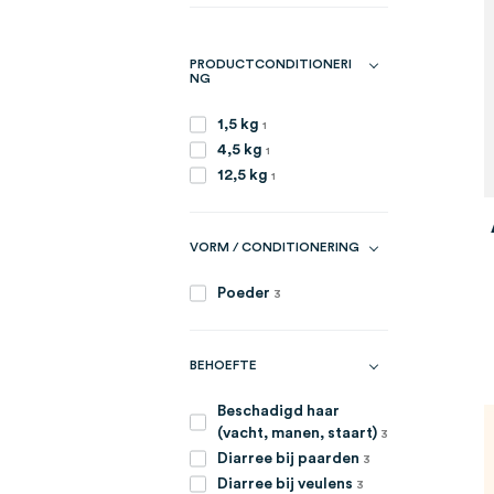
PRODUCTCONDITIONERI
NG
item
1,5 kg
1
item
4,5 kg
1
item
12,5 kg
1
VORM / CONDITIONERING
artikelen
Poeder
3
BEHOEFTE
Beschadigd haar
artikelen
(vacht, manen, staart)
3
artikelen
Diarree bij paarden
3
artikelen
Diarree bij veulens
3