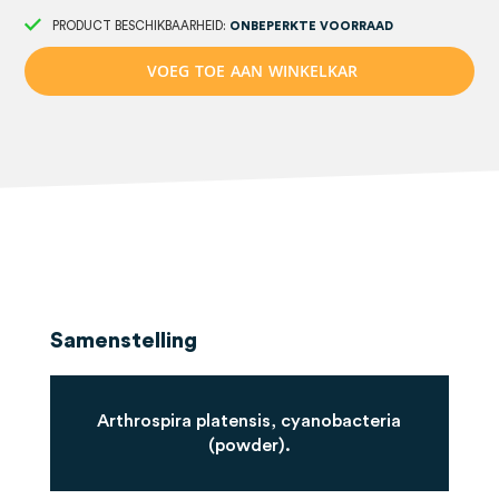
PRODUCT BESCHIKBAARHEID:
ONBEPERKTE VOORRAAD
V
O
E
G
T
O
E
A
A
N
W
I
N
K
E
L
K
A
R
Samenstelling
Arthrospira platensis, cyanobacteria
(powder).