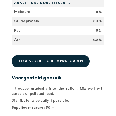
ANALYTICAL CONSTITUENTS
Moisture
8 %
Crude protein
60 %
Fat
5 %
Ash
6.2 %
T
E
C
H
N
I
S
C
H
E
F
I
C
H
E
D
O
W
N
L
O
A
D
E
N
Voorgesteld gebruik
Introduce gradually into the ration. Mix well with
cereals or pelleted feed.
Distribute twice daily if possible.
Supplied measure: 30 ml