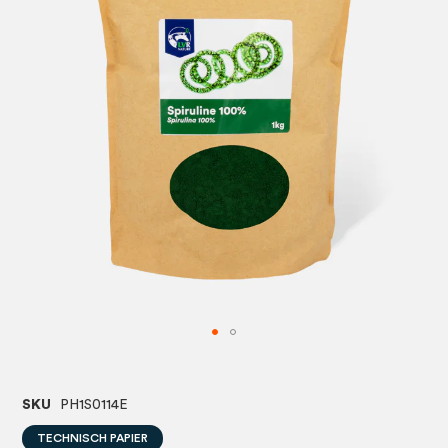
afbeeldingen-
afbeel
gallerij
gallerij
SKU
PH1S0114E
TECHNISCH PAPIER