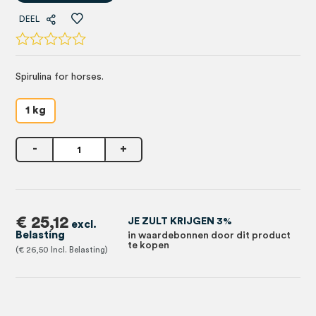
DEEL
Spirulina for horses.
1 kg
-
+
€ 25,12
JE ZULT KRIJGEN 3%
in waardebonnen door dit product
te kopen
€ 26,50