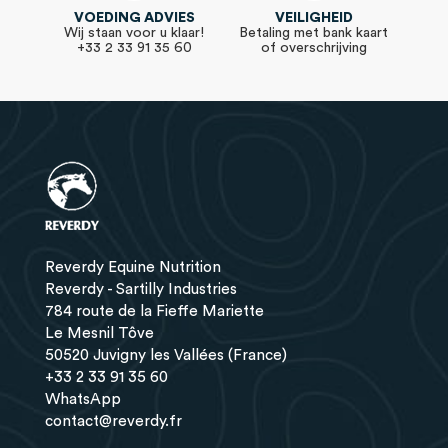
VOEDING ADVIES
VEILIGHEID
Wij staan voor u klaar!
Betaling met bank kaart
+33 2 33 91 35 60
of overschrijving
Reverdy Equine Nutrition
Reverdy - Sartilly Industries
784 route de la Fieffe Mariette
Le Mesnil Tôve
50520 Juvigny les Vallées (France)
+33 2 33 91 35 60
WhatsApp
contact@reverdy.fr