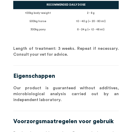
RECOMMENDED DAILY DOSE
100kg body-weight
2 - 8 g
500kg horse
10 - 40 g (≃ 20 - 80 ml)
300kg pony
6 - 24 g (≃ 12 - 48 ml)
Length of treatment: 3 weeks. Repeat if necessary.
Consult your vet for advice.
Eigenschappen
Our product is guaranteed without additives,
microbiological analysis carried out by an
independent laboratory.
Voorzorgsmaatregelen voor gebruik