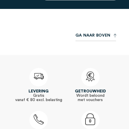
aan
voor
onze
nieuwsbrief:
G
A
N
A
A
R
B
O
V
E
N
LEVERING
GETROUWHEID
Gratis
Wordt beloond
vanaf € 80 excl. belasting
met vouchers