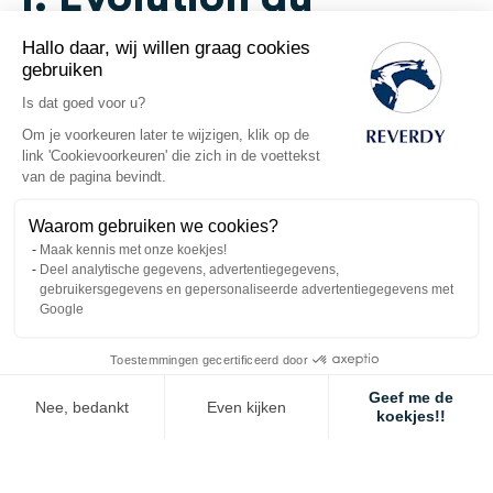
poids des chevaux
Hallo daar, wij willen graag cookies
gebruiken
Is dat goed voor u?
Les chevaux
sans filet
à foin ont pris en moyenne 20 kg.
Om je voorkeuren later te wijzigen, klik op de
Les chevaux
avec filets
à foin ont perdu en moyenne 23
link 'Cookievoorkeuren' die zich in de voettekst
kg.
van de pagina bevindt.
Différence significative
: écart de poids de 43 kg entre les
Waarom gebruiken we cookies?
groupes.
Maak kennis met onze koekjes!
Deel analytische gegevens, advertentiegegevens,
gebruikersgegevens en gepersonaliseerde advertentiegegevens met
Google
2. Évolution de la
Toestemmingen gecertificeerd door
note d’état corporel
Geef me de
Nee, bedankt
Even kijken
koekjes!!
Axeptio consent
Toestemmingsbeheerplatform: Personaliseer uw opties
Les chevaux
sans filet
ont augmenté leur note
(sur une
Ons platform stelt u in staat om uw privacy-instellingen naar wens aa