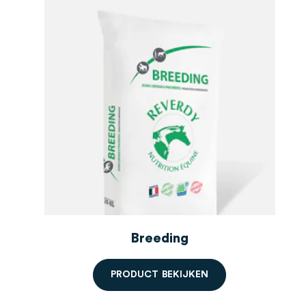
Breeding
P
R
O
D
U
C
T
B
E
K
I
J
K
E
N
Order starting from 2 bags,