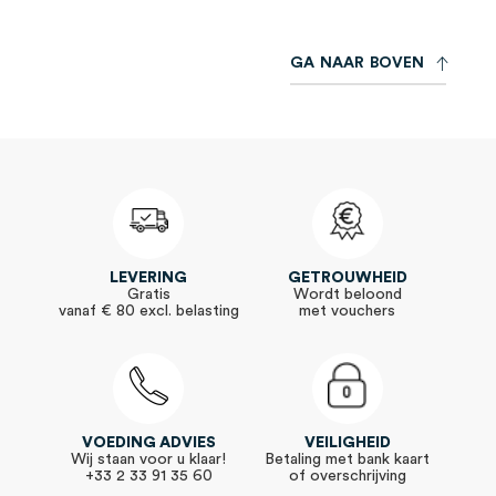
G
A
N
A
A
R
B
O
V
E
N
LEVERING
GETROUWHEID
Gratis
Wordt beloond
vanaf € 80 excl. belasting
met vouchers
VOEDING ADVIES
VEILIGHEID
Wij staan voor u klaar!
Betaling met bank kaart
+33 2 33 91 35 60
of overschrijving