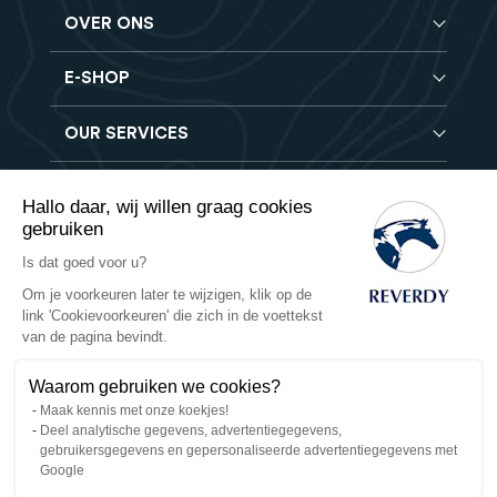
OVER ONS
E-SHOP
Blog
Reverdy Brochure
OUR SERVICES
Compleet voeder
FAQ
Granen verbeteraars
Vind een winkel
Hooi analyse
Mineralen- en Vitaminen supplementen
Hallo daar, wij willen graag cookies
Banen
Reverdy B2B
gebruiken
Voedingssupplementen
Contact
Levering
Is dat goed voor u?
Reverdy Vet
Verkoopvoorwaarden
Veilige betaling
Om je voorkeuren later te wijzigen, klik op de
Natuurlijke producten
link 'Cookievoorkeuren' die zich in de voettekst
Retourbeleid
Privacy
van de pagina bevindt.
Waarom gebruiken we cookies?
Cookies
Maak kennis met onze koekjes!
Deel analytische gegevens, advertentiegegevens,
Bedrijfsgegevens
gebruikersgegevens en gepersonaliseerde advertentiegegevens met
Google