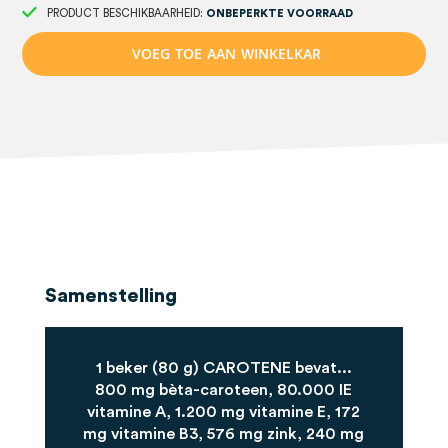
PRODUCT BESCHIKBAARHEID:
ONBEPERKTE VOORRAAD
V
O
E
G
T
O
E
A
A
N
W
I
N
K
E
L
K
A
R
Samenstelling
1 beker (80 g) CAROTENE bevat...
800 mg bèta-caroteen, 80.000 IE
vitamine A, 1.200 mg vitamine E, 172
mg vitamine B3, 576 mg zink, 240 mg