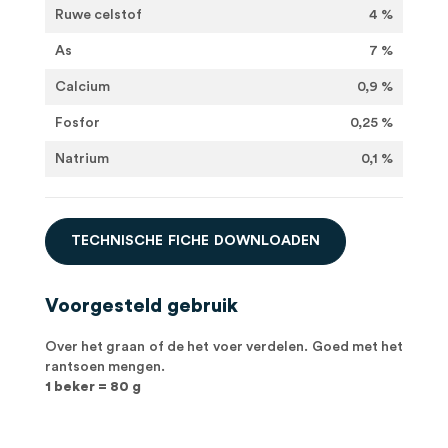
Ruwe celstof
4 %
As
7 %
Calcium
0,9 %
Fosfor
0,25 %
Natrium
0,1 %
T
E
C
H
N
I
S
C
H
E
F
I
C
H
E
D
O
W
N
L
O
A
D
E
N
Voorgesteld gebruik
Over het graan of de het voer verdelen. Goed met het
rantsoen mengen.
1 beker = 80 g