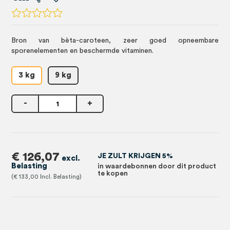
Bron van bèta-caroteen, zeer goed opneembare
sporenelementen en beschermde vitaminen.
3 kg
9 kg
-
+
€ 126,07
JE ZULT KRIJGEN 5%
in waardebonnen door dit product
te kopen
€ 133,00