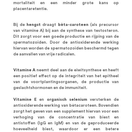
mortaliteit en een minder grote kans op
placentaretentie.
Bij de
hengst
draagt
bèta-caroteen
(als precursor
van vitamine A) bij aan de synthese van testosteron.
Dit zorgt voor een goede productie en rijping van de
spermatozoïden. Door de antioxiderende werking
hiervan worden de spermatozoïden beschermd tegen
de aanvallen van vrije radicalen.
Vitamine A
neemt deel aan de eiwitsynthese en heeft
een positief effect op de integriteit van het epitheel
van de voortplantingsorganen, de productie van
geslachtshormonen en de immuniteit.
Vitamine E
en
organisch selenium
versterken de
antioxiderende werking van bètacaroteen. Bovendien
zorgt het geven van een supplement hiervan voor een
verhoging van de concentratie van biest en
antistoffen (IgG en IgM) en van de geproduceerde
hoeveelheid biest, waardoor er een betere