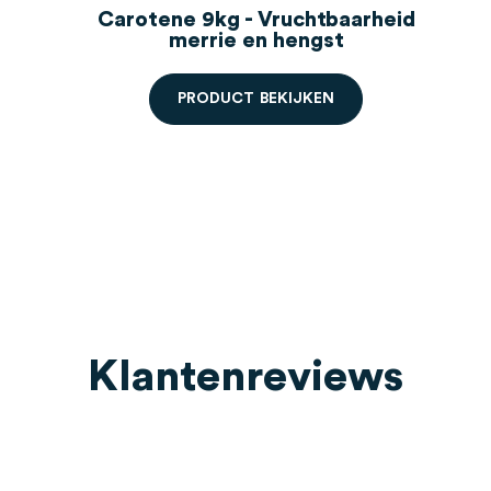
id
Carotene 9kg - Vruchtbaarheid
merrie en hengst
P
R
O
D
U
C
T
B
E
K
I
J
K
E
N
Klantenreviews