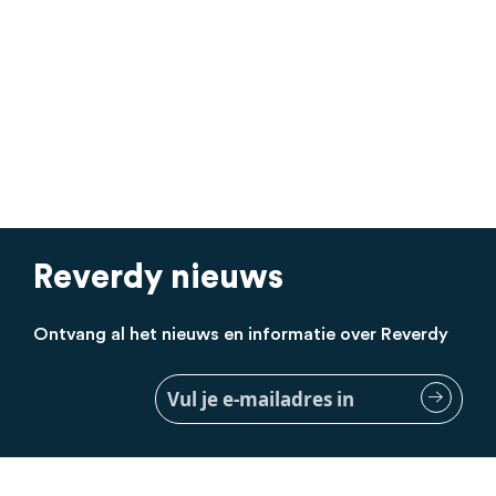
decreasing prices.
Reverdy nieuws
Ontvang al het nieuws en informatie over Reverdy
Meld
je
aan
voor
onze
nieuwsbrief: