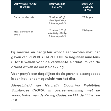
VOLWASSEN PAARD
HOEVEELHEID
DUUR VAN
(500 kg)
PER DAG
GEBRUIK
(3 KG)
Onderhoudsdosis
½ beker (40 g)
75 dagen
ofwel 8 g /100 kg
lichaamsgewicht
1½ beker (120 g)
25 dagen
Max. aanbevolen
ofwel 24 g /100 kg
dosis
lichaamsgewicht
Bij merries en hengsten wordt aanbevolen met het
geven van REVERDY CAROTENE te beginnen minstens
6 tot 8 weken voor de verwachte einddatum van de
dracht of van de eerste dekking.
Voor pony’s een dagelijkse dosis geven die aangepast
is aan het lichaamsgewicht van het dier.
Afwezigheid van Naturally Occurring Prohibited
Substances (NOPS), in overeenstemming met de
voorschriften van de Racing Codes, de FEI, de FFE en de
SHF.