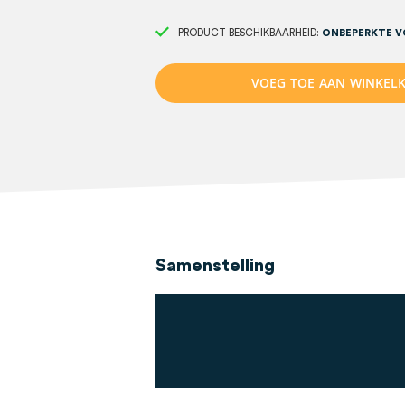
PRODUCT BESCHIKBAARHEID:
ONBEPERKTE 
V
O
E
G
T
O
E
A
A
N
W
I
N
K
E
L
Samenstelling