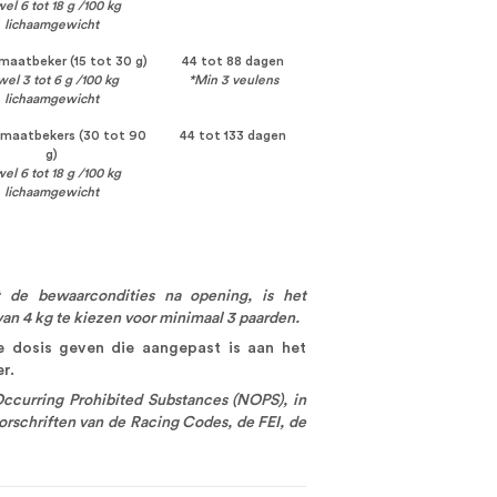
el 6 tot 18 g /100 kg
lichaamgewicht
 maatbeker (15 tot 30 g)
44 tot 88 dagen
wel 3 tot 6 g /100 kg
*Min 3 veulens
lichaamgewicht
3 maatbekers (30 tot 90
44 tot 133 dagen
g)
el 6 tot 18 g /100 kg
lichaamgewicht
 de bewaarcondities na opening, is het
an 4 kg te kiezen voor minimaal 3 paarden.
e dosis geven die aangepast is aan het
r.
ccurring Prohibited Substances (NOPS), in
schriften van de Racing Codes, de FEI, de