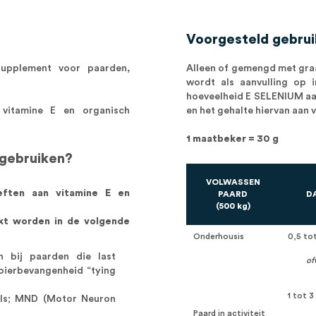
Voorgesteld gebrui
supplement voor paarden,
Alleen of gemengd met graa
wordt als aanvulling op 
hoeveelheid E SELENIUM aa
vitamine E en organisch
en het gehalte hiervan aan 
1 maatbeker = 30 g
gebruiken?
VOLWASSEN
eften aan vitamine E en
PAARD
D
(500 kg)
kt worden in de volgende
Onderhousis
0,5 tot
n bij paarden die last
of
pierbevangenheid “tying
1 tot 
als; MND (Motor Neuron
Paard in activiteit