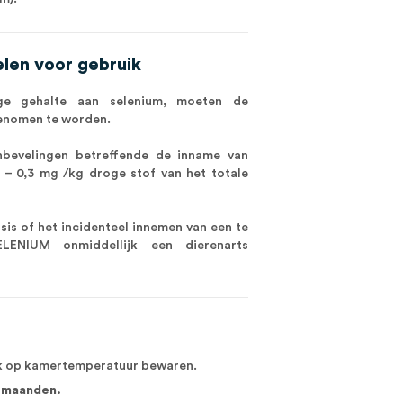
len voor gebruik
e gehalte aan selenium, moeten de
genomen te worden.
anbevelingen betreffende de inname van
1 – 0,3 mg /kg droge stof van het totale
sis of het incidenteel innemen van een te
LENIUM onmiddellijk een dierenarts
k op kamertemperatuur bewaren.
2 maanden.