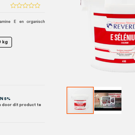
tamine E en organisch
0 kg
EN 5%
 door dit product te