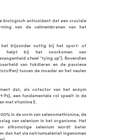
e biologisch antioxidant dat een cruciale
erming van de celmembranen van het
 het bijzonder nuttig bij het sport- of
e helpt bij het voorkomen van
vangenheid ofwel “tying up”). Bovendien
baarheid van fokdieren en de passieve
istoffen) tussen de moeder en het veulen
ment dat, als cofactor van het enzym
-Px), een fundamentele rol speelt in de
en met vitamine E.
100% in de vorm van selenomethionine, de
slag van selenium in het organisme. Het
on afkomstige selenium wordt beter
n dan het via natriumseleniet ingenomen
m).