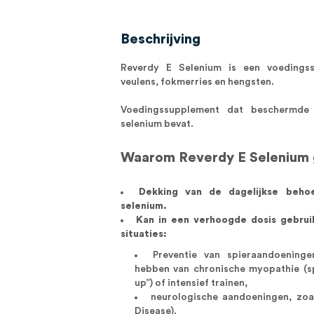
Beschrijving
Reverdy E Selenium is een voedings
veulens, fokmerries en hengsten.
Voedingssupplement dat beschermde 
selenium bevat.
Waarom Reverdy E Selenium 
Dekking van de dagelijkse beho
selenium.
Kan in een verhoogde dosis gebrui
situaties:
Preventie van spieraandoeninge
hebben van chronische myopathie (s
up”) of intensief trainen,
neurologische aandoeningen, zo
Disease).