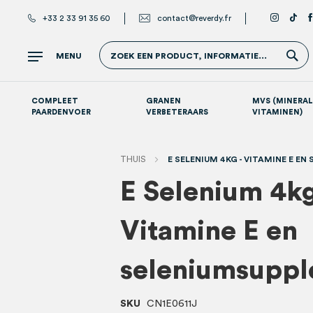
+33 2 33 91 35 60
contact@reverdy.fr
Z
MENU
ZOEK EEN PRODUCT, INFORMATIE...
COMPLEET
GRANEN
MVS (MINERAL
PAARDENVOER
VERBETERAARS
VITAMINEN)
Atletische paarden (sport- en renpaarden)
Supplementen per systeem
S
THUIS
E SELENIUM 4KG - VITAMINE E E
E Selenium 4kg
Vitamine E en
seleniumsupp
SKU
CN1E0611J