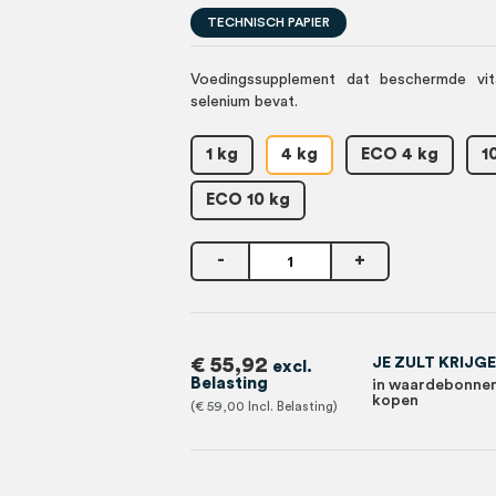
TECHNISCH PAPIER
Voedingssupplement dat beschermde vi
selenium bevat.
1 kg
4 kg
ECO 4 kg
1
ECO 10 kg
-
+
€ 55,92
JE ZULT KRIJG
in waardebonnen
kopen
€ 59,00