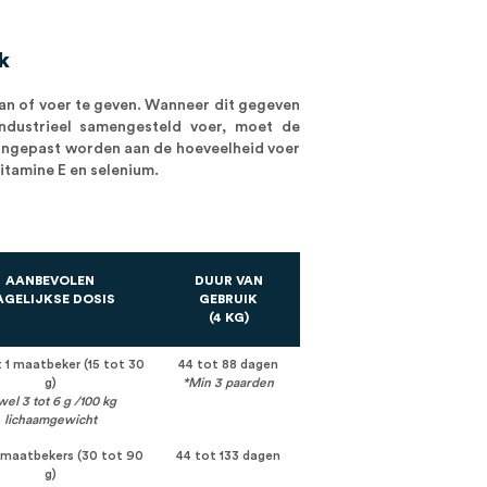
k
n of voer te geven. Wanneer dit gegeven
industrieel samengesteld voer, moet de
ngepast worden aan de hoeveelheid voer
vitamine E en selenium.
AANBEVOLEN
DUUR VAN
AGELIJKSE DOSIS
GEBRUIK
(4 KG)
 1 maatbeker (15 tot 30
44 tot 88 dagen
g)
*Min 3 paarden
wel 3 tot 6 g /100 kg
lichaamgewicht
3 maatbekers (30 tot 90
44 tot 133 dagen
g)