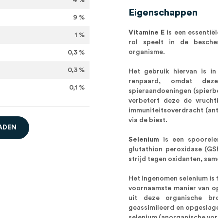
4 %
Eigenschappen
9 %
Vitamine E
is een essentiël
1 %
rol speelt in de besch
organisme.
0,3 %
0,3 %
Het gebruik hiervan is in
renpaard, omdat dez
0,1 %
spieraandoeningen (spierbe
verbetert deze de vrucht
immuniteitsoverdracht (ant
via de biest.
A
D
E
N
Selenium
is een spoorele
glutathion peroxidase (GSH
strijd tegen oxidanten, sam
Het ingenomen selenium is 
voornaamste manier van op
uit deze organische br
geassimileerd en opgeslage
selenium (anorganische vor