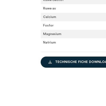
Ruwe celstof
Ruwe as
Calcium
Fosfor
Magnesium
Natrium
T
E
C
H
N
I
S
C
H
E
F
I
C
H
E
D
O
W
N
L
O