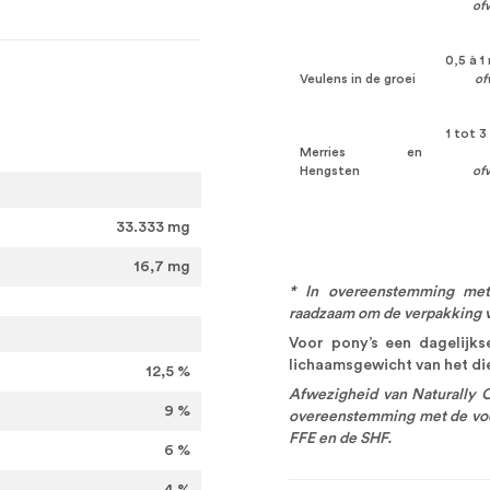
ofw
0,5 à 1
Veulens in de groei
of
1 tot 
Merries en
Hengsten
ofw
33.333 mg
16,7 mg
* In overeenstemming met
raadzaam om de verpakking v
Voor pony’s een dagelijks
lichaamsgewicht van het die
12,5 %
Afwezigheid van Naturally O
9 %
overeenstemming met de voor
FFE en de SHF.
6 %