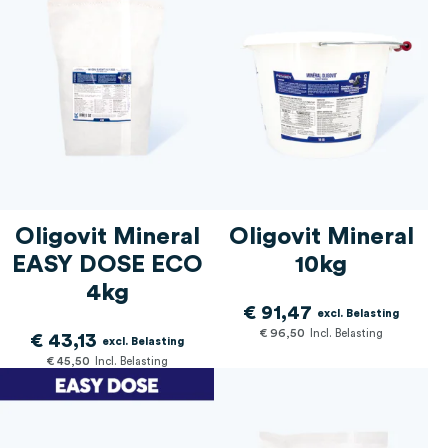
Supplementen voor het
artikelen
oudere paard
38
Oligovit Mineral
Oligovit Mineral
EASY DOSE ECO
10kg
4kg
€ 91,47
€ 96,50
€ 43,13
€ 45,50