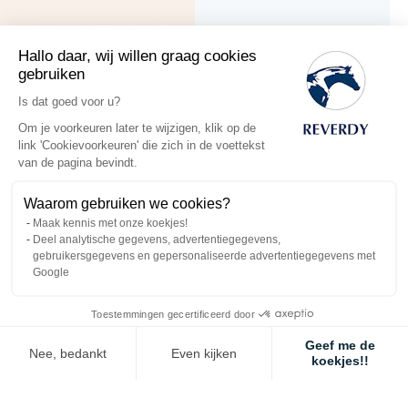
Hallo daar, wij willen graag cookies
gebruiken
Is dat goed voor u?
Om je voorkeuren later te wijzigen, klik op de
link 'Cookievoorkeuren' die zich in de voettekst
van de pagina bevindt.
Waarom gebruiken we cookies?
Maak kennis met onze koekjes!
Deel analytische gegevens, advertentiegegevens,
Biergist 1kg
VitaC Protégée
gebruikersgegevens en gepersonaliseerde advertentiegegevens met
Google
1,5kg
€ 10,90
Toestemmingen gecertificeerd door
€ 11,50
€ 41,23
Geef me de
€ 43,50
Nee, bedankt
Even kijken
koekjes!!
Axeptio consent
Toestemmingsbeheerplatform: Personaliseer uw opties