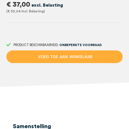
€ 37,00
€ 39,04
PRODUCT BESCHIKBAARHEID:
ONBEPERKTE VOORRAAD
V
O
E
G
T
O
E
A
A
N
W
I
N
K
E
L
K
A
R
Samenstelling