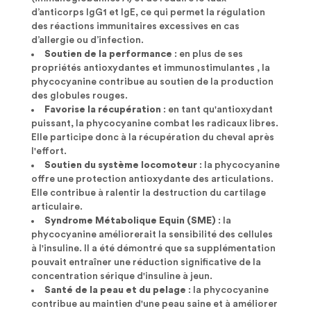
d’anticorps IgG1 et IgE, ce qui permet la régulation
des réactions immunitaires excessives en cas
d’allergie ou d’infection.
Soutien de la performance
: en plus de ses
propriétés antioxydantes et immunostimulantes , la
phycocyanine contribue au soutien de la production
des globules rouges.
Favorise la récupération
: en tant qu'antioxydant
puissant, la phycocyanine combat les radicaux libres.
Elle participe donc à la récupération du cheval après
l'effort.
Soutien du système locomoteur
: la phycocyanine
offre une protection antioxydante des articulations.
Elle contribue à ralentir la destruction du cartilage
articulaire.
Syndrome Métabolique Equin (SME)
: la
phycocyanine améliorerait la sensibilité des cellules
à l'insuline. Il a été démontré que sa supplémentation
pouvait entraîner une réduction significative de la
concentration sérique d'insuline à jeun.
Santé de la peau et du pelage
: la phycocyanine
contribue au maintien d'une peau saine et à améliorer