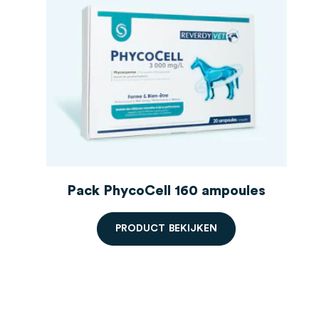
s
Pack PhycoCell 160 ampoules
P
R
O
D
U
C
T
B
E
K
I
J
K
E
N