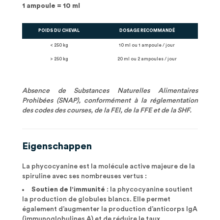
1 ampoule = 10 ml
POIDS DU CHEVAL
DOSAGE RECOMMANDÉ
< 250 kg
10 ml ou 1 ampoule / jour
> 250 kg
20 ml ou 2 ampoules / jour
Absence de Substances Naturelles Alimentaires
Prohibées (SNAP), conformément à la réglementation
des codes des courses, de la FEI, de la FFE et de la SHF.
Eigenschappen
La phycocyanine est la molécule active majeure de la
spiruline avec ses nombreuses vertus :
Soutien de l'immunité
: la phycocyanine soutient
la production de globules blancs. Elle permet
également d’augmenter la production d’anticorps IgA
(immunoglobulines A) et de réduire le taux