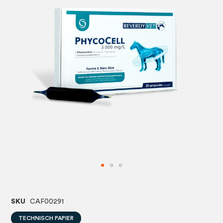
afbeeldingen-
afbeel
gallerij
gallerij
SKU
CAF00291
TECHNISCH PAPIER