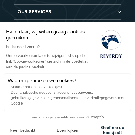
Reverdy Brochure
OUR SERVICES
Compleet voeder
FAQ
Granen verbeteraars
Vind een winkel
Hooi analyse
Mineralen- en Vitaminen supplementen
Hallo daar, wij willen graag cookies
Banen
Reverdy B2B
gebruiken
Voedingssupplementen
Contact
Levering
Is dat goed voor u?
Reverdy Vet
Verkoopvoorwaarden
Veilige betaling
Om je voorkeuren later te wijzigen, klik op de
Natuurlijke producten
link 'Cookievoorkeuren' die zich in de voettekst
Retourbeleid
Privacy
van de pagina bevindt.
Waarom gebruiken we cookies?
Cookies
Maak kennis met onze koekjes!
Deel analytische gegevens, advertentiegegevens,
Bedrijfsgegevens
gebruikersgegevens en gepersonaliseerde advertentiegegevens met
Google
Banen
Toestemmingen gecertificeerd door
Geef me de
Nee, bedankt
Even kijken
koekjes!!