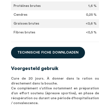
Protéines brutes
1,6 %
Cendres
0,25 %
Graisses brutes
<0,6 %
Fibres brutes
<0,5 %
T
E
C
H
N
I
S
C
H
E
F
I
C
H
E
D
O
W
N
L
O
A
D
E
N
Voorgesteld gebruik
Cure de 20 jours. À donner dans la ration ou
directement dans la bouche.
Ce complément s’utilise notamment en préparation
d’un effort soutenu (épreuve sportive), en phase de
récupération ou durant une période d'hospitalisation
/ convalescence.