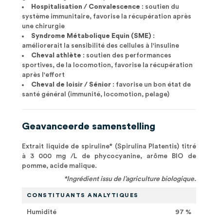
Hospitalisation / Convalescence
: soutien du
système immunitaire, favorise la récupération après
une chirurgie
Syndrome Métabolique Equin (SME)
:
améliorerait la sensibilité des cellules à l'insuline
Cheval athlète
: soutien des performances
sportives, de la locomotion, favorise la récupération
après l'effort
Cheval de loisir / Sénior
: favorise un bon état de
santé général (immunité, locomotion, pelage)
Geavanceerde samenstelling
Extrait liquide de spiruline* (Spirulina Platentis) titré
à 3 000 mg /L de phycocyanine, arôme BIO de
pomme, acide malique.
*Ingrédient issu de l’agriculture biologique.
CONSTITUANTS ANALYTIQUES
Humidité
97 %