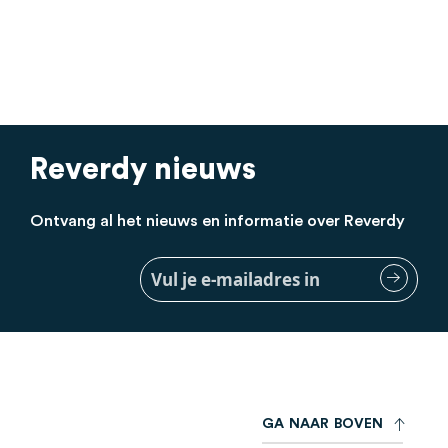
Neem contact met ons
Reverdy nieuws
Ontvang al het nieuws en informatie over Reverdy
Meld
je
aan
voor
onze
nieuwsbrief:
G
A
N
A
A
R
B
O
V
E
N