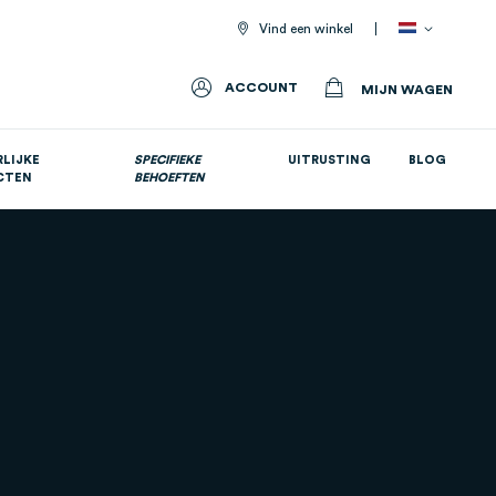
Vind een winkel
ACCOUNT
MIJN WAGEN
LIJKE
SPECIFIEKE
UITRUSTING
BLOG
CTEN
BEHOEFTEN
Allemaal voedingssupplementen