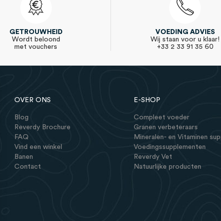
GETROUWHEID
VOEDING ADVIES
Wordt beloond
Wij staan voor u klaar!
met vouchers
+33 2 33 91 35 60
OVER ONS
E-SHOP
Blog
Compleet voeder
Reverdy Brochure
Granen verbeteraars
FAQ
Mineralen- en Vitaminen su
Vind een winkel
Voedingssupplementen
Banen
Reverdy Vet
Contact
Natuurlijke producten