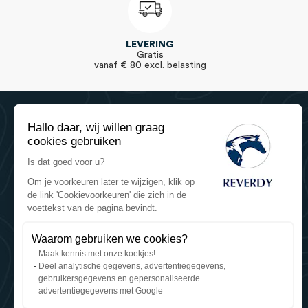
LEVERING
Gratis
vanaf € 80 excl. belasting
Hallo daar, wij willen graag
cookies gebruiken
Is dat goed voor u?
Om je voorkeuren later te wijzigen, klik op
de link 'Cookievoorkeuren' die zich in de
Reverdy Equine Nutrition
voettekst van de pagina bevindt.
Reverdy - Sartilly Industries
784 route de la Fieffe Mariette
Waarom gebruiken we cookies?
Le Mesnil Tôve
Maak kennis met onze koekjes!
50520 Juvigny les Vallées (France)
Deel analytische gegevens, advertentiegegevens,
+33 2 33 91 35 60
gebruikersgegevens en gepersonaliseerde
WhatsApp
advertentiegegevens met Google
contact@reverdy.fr