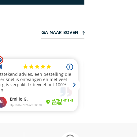
G
A
N
A
A
R
B
O
V
E
N