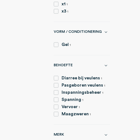
item
x1
1
item
x3
1
VORM / CONDITIONERING
item
Gel
1
BEHOEFTE
item
Diarree bij veulens
1
item
Pasgeboren veulens
1
item
Inspanningsbeheer
1
item
Spanning
1
item
Vervoer
1
item
Maagzweren
1
MERK