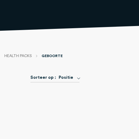
HEALTH PACKS
GEBOORTE
Van
Sorteer op :
Positie
hoog
naar
laag
sorteren