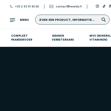
+33 2 33 91 35 60
contact@reverdy.fr
Z
MENU
ZOEK EEN PRODUCT, INFORMATIE...
COMPLEET
GRANEN
MVS (MINERAL
PAARDENVOER
VERBETERAARS
VITAMINEN)
Atletische paarden (sport- en renpaarden)
Supplementen per systeem
S