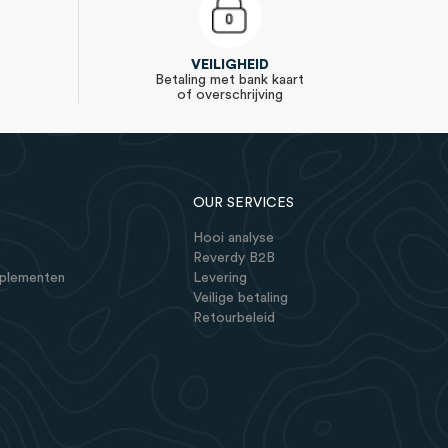
VEILIGHEID
Betaling met bank kaart
of overschrijving
OUR SERVICES
Hooi analyse
Reverdy B2B
pplementen
Levering
Veilige betaling
Retourbeleid