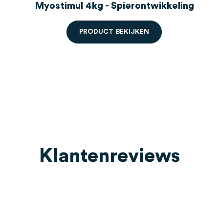
ing
Myostimul 4kg - Spierontwikkeling
P
R
O
D
U
C
T
B
E
K
I
J
K
E
N
Klantenreviews