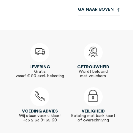
G
A
N
A
A
R
B
O
V
E
N
LEVERING
GETROUWHEID
Gratis
Wordt beloond
vanaf € 80 excl. belasting
met vouchers
VOEDING ADVIES
VEILIGHEID
Wij staan voor u klaar!
Betaling met bank kaart
+33 2 33 91 35 60
of overschrijving