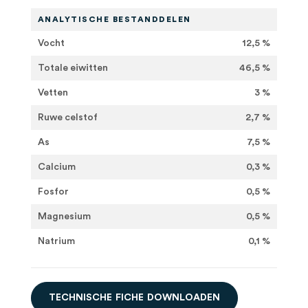
ANALYTISCHE BESTANDDELEN
Vocht
12,5 %
Totale eiwitten
46,5 %
Vetten
3 %
Ruwe celstof
2,7 %
As
7,5 %
Calcium
0,3 %
Fosfor
0,5 %
Magnesium
0,5 %
Natrium
0,1 %
T
E
C
H
N
I
S
C
H
E
F
I
C
H
E
D
O
W
N
L
O
A
D
E
N