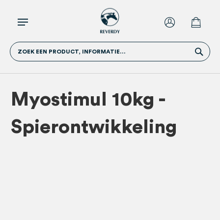
ZOEK EEN PRODUCT, INFORMATIE...
Myostimul 10kg -
Spierontwikkeling
Ga
Ga
naar
naar
het
het
einde
begin
van
van
de
de