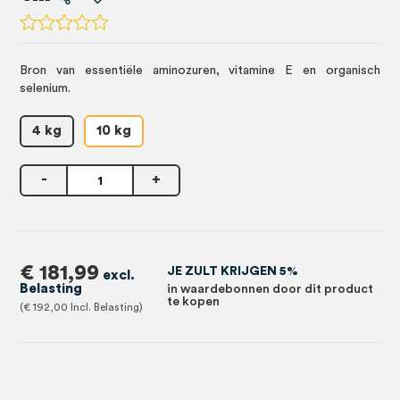
Bron van essentiële aminozuren, vitamine E en organisch
selenium.
4 kg
10 kg
-
+
€ 181,99
JE ZULT KRIJGEN 5%
in waardebonnen door dit product
te kopen
€ 192,00