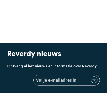
Reverdy nieuws
Ontvang al het nieuws en informatie over Reverdy
Meld
je
aan
voor
onze
nieuwsbrief: