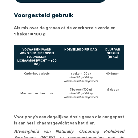
Voorgesteld gebruik
Als mix over de granen of de voerkorrels verdelen
1 beker = 100 g
VOLWASSEN PAARD
HOEVEELHEID PER DAG
DUUR VAN
JONG DIER IN DE GROEI
GEBRUIK
(VOLWASSEN
(10 KG)
LICHAAMSGEWICHT = 500
KG)
Onderhoudsdosis
1 beker (100 g)
40 dagen
ofwel 20 g /100 kg
volwassen lichaamsgewicht
3 bekers (300 g)
13 dagen
Max. aanbevolen dosis
ofwel 60 g /100 kg
volwassen lichaamsgewicht
Voor pony’s een dagelijkse dosis geven die aangepast
is aan het lichaamsgewicht van het dier.
Afwezigheid van Naturally Occurring Prohibited
Substances (NOPS), in overeenstemming met de