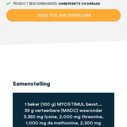
PRODUCT BESCHIKBAARHEID:
ONBEPERKTE VOORRAAD
V
O
E
G
T
O
E
A
A
N
W
I
N
K
E
L
K
A
R
Samenstelling
1 beker (100 g) MYOSTIMUL bevat...
39 g verteerbare (MADC) waaronder
3.350 mg lysine, 2.000 mg threonine,
1.000 mg de methionine, 2.300 mg