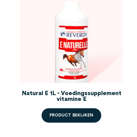
Natural E 1L - Voedingssupplement
vitamine E
P
R
O
D
U
C
T
B
E
K
I
J
K
E
N