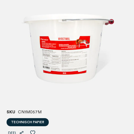
afbeeldingen-
afbeel
gallerij
gallerij
SKU
CN1M057M
TECHNISCH PAPIER
DEEL