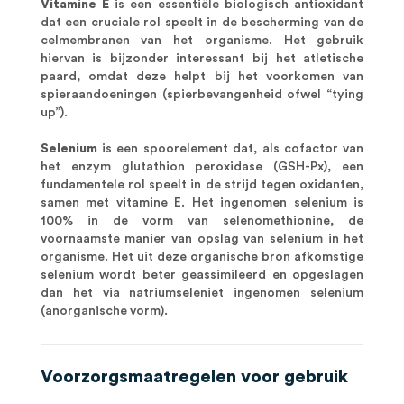
Vitamine E
is een essentiële biologisch antioxidant
dat een cruciale rol speelt in de bescherming van de
celmembranen van het organisme. Het gebruik
hiervan is bijzonder interessant bij het atletische
paard, omdat deze helpt bij het voorkomen van
spieraandoeningen (spierbevangenheid ofwel “tying
up”).
Selenium
is een spoorelement dat, als cofactor van
het enzym glutathion peroxidase (GSH-Px), een
fundamentele rol speelt in de strijd tegen oxidanten,
samen met vitamine E. Het ingenomen selenium is
100% in de vorm van selenomethionine, de
voornaamste manier van opslag van selenium in het
organisme. Het uit deze organische bron afkomstige
selenium wordt beter geassimileerd en opgeslagen
dan het via natriumseleniet ingenomen selenium
(anorganische vorm).
Voorzorgsmaatregelen voor gebruik