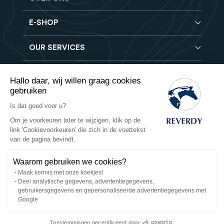
E-SHOP
Blog
Reverdy Brochure
OUR SERVICES
Compleet voeder
FAQ
Granen verbeteraars
Vind een winkel
Hooi analyse
Mineralen- en Vitaminen supplementen
Hallo daar, wij willen graag cookies
Banen
Reverdy B2B
gebruiken
Voedingssupplementen
Contact
Levering
Is dat goed voor u?
Reverdy Vet
Verkoopvoorwaarden
Veilige betaling
Om je voorkeuren later te wijzigen, klik op de
Natuurlijke producten
link 'Cookievoorkeuren' die zich in de voettekst
Retourbeleid
Privacy
van de pagina bevindt.
Waarom gebruiken we cookies?
Cookies
Maak kennis met onze koekjes!
Deel analytische gegevens, advertentiegegevens,
Bedrijfsgegevens
gebruikersgegevens en gepersonaliseerde advertentiegegevens met
Google
Banen
Toestemmingen gecertificeerd door