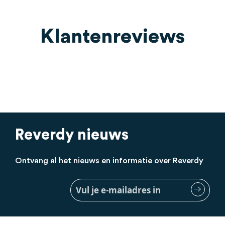
Klantenreviews
Reverdy nieuws
Ontvang al het nieuws en informatie over Reverdy
Meld
je
aan
voor
onze