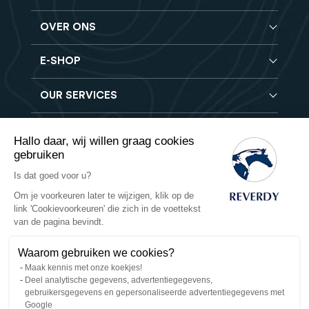
OVER ONS
E-SHOP
Blog
Reverdy Brochure
OUR SERVICES
Compleet voeder
FAQ
Granen verbeteraars
Vind een winkel
Hooi analyse
Mineralen- en Vitaminen supplementen
Hallo daar, wij willen graag cookies
Banen
Reverdy B2B
gebruiken
Voedingssupplementen
Contact
Levering
Is dat goed voor u?
Reverdy Vet
Verkoopvoorwaarden
Veilige betaling
Om je voorkeuren later te wijzigen, klik op de
Natuurlijke producten
link 'Cookievoorkeuren' die zich in de voettekst
Retourbeleid
Privacy
van de pagina bevindt.
Waarom gebruiken we cookies?
Cookies
Maak kennis met onze koekjes!
Deel analytische gegevens, advertentiegegevens,
Bedrijfsgegevens
gebruikersgegevens en gepersonaliseerde advertentiegegevens met
Google