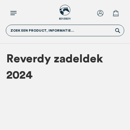
ZOEK EEN PRODUCT, INFORMATIE...
Reverdy zadeldek
2024
Ga
Ga
naar
naar
het
het
einde
begin