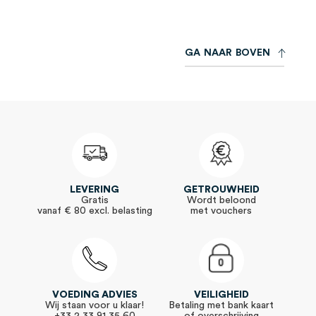
nieuwsbrief:
G
A
N
A
A
R
B
O
V
E
N
LEVERING
GETROUWHEID
Gratis
Wordt beloond
vanaf € 80 excl. belasting
met vouchers
VOEDING ADVIES
VEILIGHEID
Wij staan voor u klaar!
Betaling met bank kaart