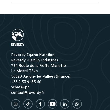
Via la fenêtre de chat qui s’affiche en bas à droite de
total de la commande est inférieur à 20kg sont
votre écran
expédiés sous 24h (du lundi au vendredi, hors jours
Avec Reverdy Nutrition Équine, vous faites le choix
Via notre
formulaire de contact
fériés), et livrés par DPD, Colissimo ou GLS (à domicile
d’une alimentation de qualité pour votre cheval.
Par mail à
contact@reverdy.fr
ou en point retrait). Pour toute commande expédiée par
Par téléphone au
02 33 91 35 60
, le lundi entre
DPD, Colissimo ou GLS nos délais de livraison sont de
Les produits Reverdy sont fabriqués uniquement avec
8h/12h30-13h30/17h et du mardi au vendredi entre
2 à 3 jours ouvrés, pour une commande réalisée avant
des matières nobles : sans sous-produit de céréales ou
8h30/12h30-13h30/17h
11h.
déchet de l’industrie agro-alimentaire n’entre en compte
Via
Whatsapp
Une option de livraison par Chronopost Chrono 13 est
dans nos recettes.
Ou sur nos réseaux sociaux
Facebook
et
Instagram
également proposée pour ces produits. Cette option
de livraison express vous permet de bénéficier d’une
Les céréales utilisées dans la composition de nos
livraison avant 13h le lendemain (du lundi au vendredi.
produits sont françaises, et récoltées dans les bassins
Reverdy Equine Nutrition
Pour une commande reçue avant 11h).
de production proches de notre usine, en Normandie.
Reverdy - Sartilly Industries
Pour les produits "standards" dont le poids total de la
Le tourteau de soja et les graines de soja extrudées
784 Route de la Fieffe Mariette
commande est supérieur à 20kg, les aliments et
sont d’origine française également.
Le Mesnil Tôve
correcteurs Reverdy ainsi que les ballots de fibres, les
50520 Juvigny les Vallées (France)
Toutes nos matières premières sont garanties sans
livraisons sont effectuées par transporteur muni d’un
OGM (<0,9%).
+33 2 33 91 35 60
transpalette (jusqu'à 19T) sous 10 jours ouvrés.
WhatsApp
Nos aliments sont labellisés «
Bleu-Blanc-Cœur
»,
Pour tous les produits, vous pouvez venir retirer votre
contact@reverdy.fr
notamment grâce à leur apport de graines de lin
commande en personne dans notre usine en Normandie
extrudées, naturellement riches en Oméga 3.
(Juvigny les Vallées – 50), sous huit jours calendaires à
partir de la réception de votre confirmation de
La luzerne que nous utilisons est aussi certifiée non