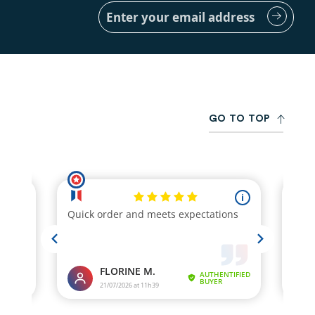
Sign
Up
for
Our
Newsletter:
G
O
T
O
T
O
P