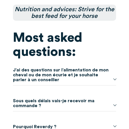
Nutrition and advices: Strive for the
best feed for your horse
Most asked
questions:
J’ai des questions sur l’alimentation de mon
cheval ou de mon écurie et je souhaite
parler à un conseiller
Vous avez besoin d’un conseil nutrition ? Vous êtes à la
recherche d’un produit ? Vous souhaitez passer
Sous quels délais vais-je recevoir ma
commande ?
commande ?
Notre équipe de conseillers épaulée de nos vétérinaires
Les produits “standards” (CMV, suppléments
sont là pour vous aider !
nutritionnels, gamme nature et matériel) dont le poids
Pourquoi Reverdy ?