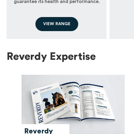
guarantee its health and performance.
Breeding
horses,
athlete
(sport and
race),
leisure
or
maintenance
,
old
or
V
I
E
W
R
A
N
G
E
convalescing
, our range of complete
feeds covers the nutritional needs of
each horse according to its age, breed
and condition. activity.
Reverdy Expertise
Reverdy