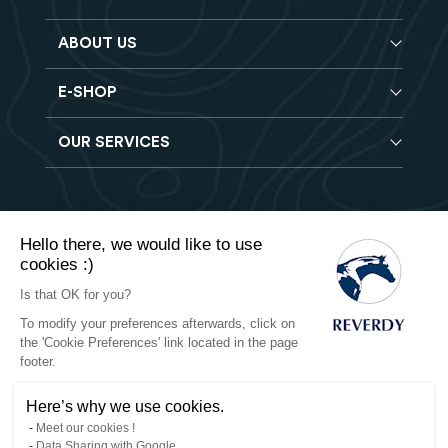
commande.
dopante.
ABOUT US
La granulation est faite à la vapeur, ce qui exclut
l’utilisation de mélasse, sous-produit du sucre qui peut
être responsable de troubles pathologiques tels que les
E-SHOP
Blog
bouchons œsophagiens, les ulcères gastriques ou
Reverdy Brochure
encore des troubles du comportement.
OUR SERVICES
Horse feeds
FAQ
Concernant les vitamines, nous respectons les
Balancers
recommandations internationales afin d’apporter à votre
Find a store
Hay analysis
cheval des doses optimales dans sa ration. Nous nous
Vitamin & Mineral supplements
Find a job
fournissons auprès du leader européen de la fabrication
Reverdy B2B
Nutritional supplements
Contact
des vitamines, ce qui vous garantit une stabilité et une
Hello there, we would like to use
Delivery
Vet range
sécurité sanitaire.
cookies :)
Terms of Sales
Returns
Natural products
Is that OK for you?
Concernant les oligo-éléments, nous apportons aussi
une grande attention au fait que ces derniers doivent
To modify your preferences afterwards, click on
Privacy
être apportés sous formes très assimilables pour le
the 'Cookie Preferences' link located in the page
cheval, c’est la raison pour laquelle le zinc et le cuivre
footer.
Cookies
sont sous forme « hydroxy » dans nos produits, et que
le sélénium apporté l’est à 100% sous forme organique
Here’s why we use cookies.
(L-sélénométhionine).
Legal notices
Meet our cookies !
Data Sharing with Google