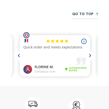
livraisons sont effectuées par transporteur muni d’un
Les frais d’envoi sont calculés automatiquement selon
transpalette (jusqu'à 19T) sous 10 jours ouvrés.
l’adresse de livraison renseignée et le poids du colis.
La livraison Express Chronopost n’est pas disponible
Pour tous les produits, vous pouvez venir retirer votre
G
O
T
O
T
O
P
pour les commandes à l'international, ou à destination
commande en personne dans notre usine en Normandie
des DOM-TOM.
(Juvigny les Vallées – 50), sous huit jours calendaires à
Pour les commandes d’aliments, correcteurs et fibres, à
partir de la réception de votre confirmation de
l'international ou à destination des DOM-TOM, merci
commande.
de nous contacter par mail à l’adresse suivante
contact@reverdy.fr