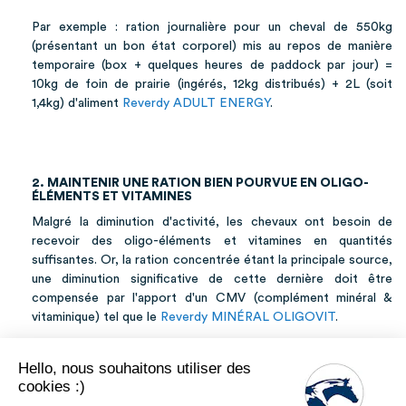
Par exemple : ration journalière pour un cheval de 550kg
(présentant un bon état corporel) mis au repos de manière
temporaire (box + quelques heures de paddock par jour) =
10kg de foin de prairie (ingérés, 12kg distribués) + 2L (soit
1,4kg) d'aliment
Reverdy ADULT ENERGY
.
2. MAINTENIR UNE RATION BIEN POURVUE EN OLIGO-
ÉLÉMENTS ET VITAMINES
Malgré la diminution d'activité, les chevaux ont besoin de
recevoir des oligo-éléments et vitamines en quantités
suffisantes. Or, la ration concentrée étant la principale source,
une diminution significative de cette dernière doit être
compensée par l'apport d'un CMV (complément minéral &
vitaminique) tel que le
Reverdy MINÉRAL OLIGOVIT
.
Par exemple : la ration présentée ci-dessus pourrait être
Hello, nous souhaitons utiliser des
complétée par 1 dosette (soit 30g) de Reverdy MINÉRAL
cookies :)
OLIGOVIT afin de couvrir les besoins en oligo-éléments et