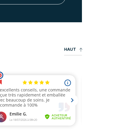
H
A
U
T