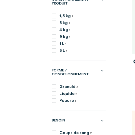
PRODUIT
article
1,5 kg
1
article
3 kg
1
article
4 kg
1
article
9 kg
1
article
1 L
1
article
5 L
1
FORME /
CONDITIONNEMENT
articles
Granulé
3
articles
Liquide
2
article
Poudre
1
BESOIN
articles
Coups de sang
2