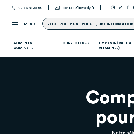
02 33 91 35 60
contact@reverdy.fr
MENU
RECHERCHER UN PRODUIT, UNE INFORMATION.
ALIMENTS
CORRECTEURS
CMV (MINÉRAUX &
COMPLETS
VITAMINES)
Suppléments par système
Compl
pour
Notre sél