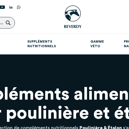
Rechercher
..
SUPPLÉMENTS
GAMME
PR
NUTRITIONNELS
VÉTO
NA
Suppléments par destination
Croissance optimale du poulain
éments alimen
 poulinière et é
ection de compléments nutritionnels
Poulinière & Étalon
s'