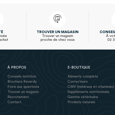
TÉ
TROUVER UN MAGASIN
CONSEI
nsée
Trouver un magasin
À vot
achat
proche de chez vous
02 3
À PROPOS
E-BOUTIQUE
Conseils nutrition
Aliments complets
Brochure Reverdy
Correcteurs
Foire aux questions
CMV (minéraux et vitamines)
Trouver un magasin
Suppléments nutritionnels
Recrutement
Gamme vétérinaire
Contact
Produits naturels