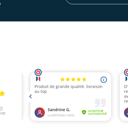
notre
s
lettre
d’information
: