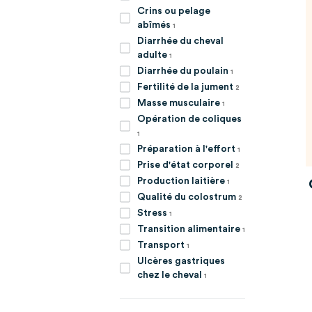
Crins ou pelage
article
abîmés
1
Diarrhée du cheval
article
adulte
1
article
Diarrhée du poulain
1
articles
Fertilité de la jument
2
article
Masse musculaire
1
Opération de coliques
article
1
article
Préparation à l'effort
1
articles
Prise d'état corporel
2
article
Production laitière
1
articles
Qualité du colostrum
2
article
Stress
1
article
Transition alimentaire
1
article
Transport
1
Ulcères gastriques
article
chez le cheval
1