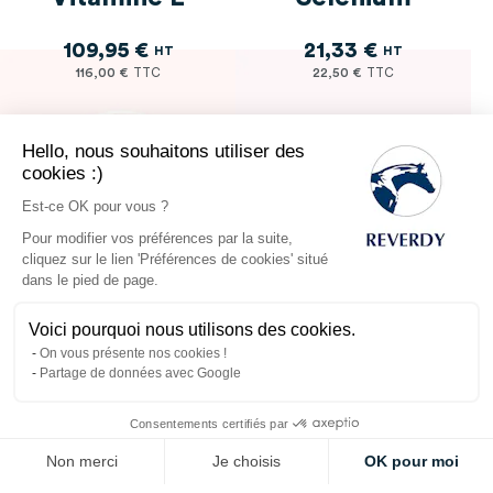
109,95 €
21,33 €
116,00 €
22,50 €
Hello, nous souhaitons utiliser des
cookies :)
Est-ce OK pour vous ?
Pour modifier vos préférences par la suite,
cliquez sur le lien 'Préférences de cookies' situé
dans le pied de page.
Voici pourquoi nous utilisons des cookies.
On vous présente nos cookies !
Partage de données avec Google
Myostimul 4kg -
Booster x3
Consentements certifiés par
Développement
28,44 €
Non merci
Je choisis
OK pour moi
musculaire
30,00 €