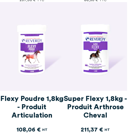
Ulcères gastriques chez le
articles
cheval
5
Flexy Poudre 1,8kg
Super Flexy 1,8kg -
- Produit
Produit Arthrose
Articulation
Cheval
108,06 €
211,37 €