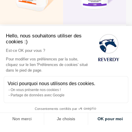
Omega Oil 5L -
Super Flexy 1,8kg -
Hello, nous souhaitons utiliser des
Huile de lin & de
Produit Arthrose
cookies :)
maïs
Cheval
Est-ce OK pour vous ?
Pour modifier vos préférences par la suite,
48,82 €
211,37 €
cliquez sur le lien 'Préférences de cookies' situé
51,51 €
223,00 €
dans le pied de page.
Voici pourquoi nous utilisons des cookies.
On vous présente nos cookies !
Partage de données avec Google
Consentements certifiés par
Non merci
Je choisis
OK pour moi
Axeptio consent
Plateforme de Gestion du Consentement : Personnalisez vos Options