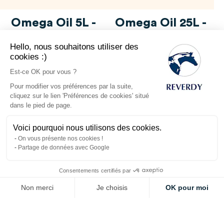
Omega Oil 5L -
Omega Oil 25L -
Huile de lin & de
Huile de lin & de
Hello, nous souhaitons utiliser des
maïs
maïs
cookies :)
Est-ce OK pour vous ?
48,82 €
178,20 €
51,51 €
188,00 €
Pour modifier vos préférences par la suite,
cliquez sur le lien 'Préférences de cookies' situé
dans le pied de page.
Voici pourquoi nous utilisons des cookies.
On vous présente nos cookies !
Partage de données avec Google
Consentements certifiés par
Non merci
Je choisis
OK pour moi
Axeptio consent
Plateforme de Gestion du Consentement : Personnalisez vos Options
Notre plateforme vous permet d'adapter et de gérer vos paramètres de 