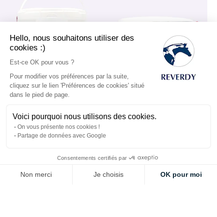
Hello, nous souhaitons utiliser des
cookies :)
Est-ce OK pour vous ?
Pour modifier vos préférences par la suite,
cliquez sur le lien 'Préférences de cookies' situé
dans le pied de page.
Ostéo 4,5kg -
Ostéo 12,5kg -
Voici pourquoi nous utilisons des cookies.
On vous présente nos cookies !
Complément
Complément
Partage de données avec Google
Alimentaire
Alimentaire
Consentements certifiés par
146,45 €
338,39 €
Non merci
Je choisis
OK pour moi
154,50 €
357,00 €
Axeptio consent
Plateforme de Gestion du Consentement : Personnalisez vos Options
Notre plateforme vous permet d'adapter et de gérer vos paramètres de 