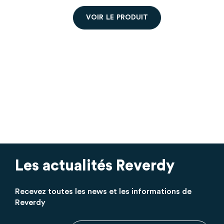
V
O
I
R
L
E
P
R
O
D
U
I
T
Commandez à partir de 2 sacs, prix
dégressifs.
Les actualités Reverdy
Recevez toutes les news et les informations de
Reverdy