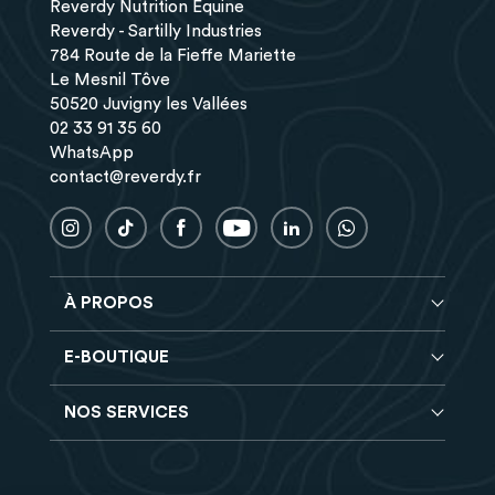
Reverdy Nutrition Équine
Reverdy - Sartilly Industries
784 Route de la Fieffe Mariette
Le Mesnil Tôve
50520 Juvigny les Vallées
02 33 91 35 60
WhatsApp
contact@reverdy.fr
À PROPOS
E-BOUTIQUE
Conseils nutrition
Brochure Reverdy
NOS SERVICES
Aliments complets
Foire aux questions
Correcteurs
Trouver un magasin
Programme de fidélité
CMV (minéraux et vitamines)
Recrutement