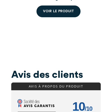
V
O
I
R
L
E
P
R
O
D
U
I
T
Avis des clients
AVIS À PROPOS DU PRODUIT
10
/10