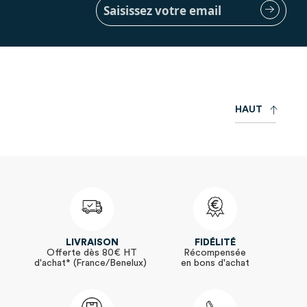
Inscription
à
notre
lettre
d’information
:
H
A
U
T
LIVRAISON
FIDÉLITÉ
Offerte dès 80€ HT
Récompensée
d'achat* (France/Benelux)
en bons d'achat