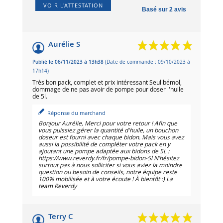
VOIR L'ATTESTATION
Basé sur 2 avis
Aurélie S
Publié le 06/11/2023 à 13h38
(Date de commande : 09/10/2023 à
17h14)
Très bon pack, complet et prix intéressant Seul bémol,
dommage de ne pas avoir de pompe pour doser l'huile
de 5l.
Réponse du marchand
Bonjour Aurélie, Merci pour votre retour ! Afin que
vous puissiez gérer la quantité d'huile, un bouchon
doseur est fourni avec chaque bidon. Mais vous avez
aussi la possibilité de compléter votre pack en y
ajoutant une pompe adaptée aux bidons de 5L :
https://www.reverdy.fr/fr/pompe-bidon-5l N’hésitez
surtout pas à nous solliciter si vous aviez la moindre
question ou besoin de conseils, notre équipe reste
100% mobilisée et à votre écoute ! À bientôt :) La
team Reverdy
Terry C