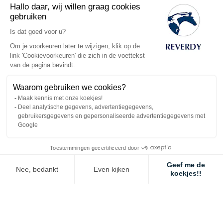
Quelles sont les
Hallo daar, wij willen graag cookies
gebruiken
étapes pour
Is dat goed voor u?
Om je voorkeuren later te wijzigen, klik op de
intégrer l’aliment
link 'Cookievoorkeuren' die zich in de voettekst
van de pagina bevindt.
granulé dans
Waarom gebruiken we cookies?
l’alimentation du
Maak kennis met onze koekjes!
Deel analytische gegevens, advertentiegegevens,
poulain ?
gebruikersgegevens en gepersonaliseerde advertentiegegevens met
Google
INTRODUCTION
Toestemmingen gecertificeerd door
L’aliment peut être introduit
de façon très progressive
Geef me de
Nee, bedankt
Even kijken
quelques semaines après la naissance du poulain.
L'introduction
koekjes!!
d'un aliment concentré à ce stade (on parle d'
environ une
Axeptio consent
Toestemmingsbeheerplatform: Personaliseer uw opties
poignée par jour
- dans une mangeoire sélective ou dans un
parc à poulains par exemple) aide les poulains à s'
habituer
Ons platform stelt u in staat om uw privacy-instellingen naar wens aa
progressivement aux aliments d'origine végétale
, soutient leur
croissance
et les prépare au
sevrage
.