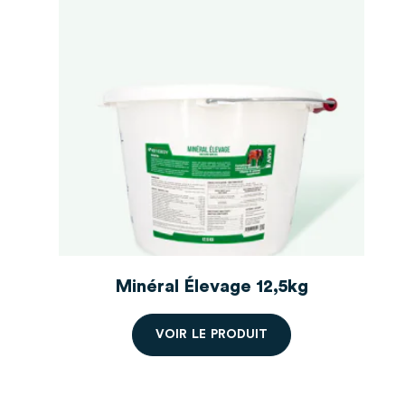
Publié le 06/12/2025 à 07h25
(Date de commande : 20/11/2025 à
16h06)
Ma jument aime
Sandrine A
Publié le 22/11/2025 à 17h27
(Date de commande : 06/11/2025 à
09h58)
Breeding
Axelle S
Publié le 04/11/2025 à 17h55
(Date de commande : 15/10/2025 à
18h53)
Minéral Élevage 12,5kg
Top
V
O
I
R
L
E
P
R
O
D
U
I
T
Gaëlle R
Publié le 02/10/2025 à 09h06
(Date de commande : 04/09/2025 à
06h56)