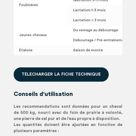
Gestation 9-11 mois
Poulinières
Lactation 1-3 mois
Lactation > 3 mois
Du sevrage au débourrage
Jeunes chevaux
Débourrage / Pré-entraînement
Étalons
Saison de monte
T
É
L
É
C
H
A
R
G
E
R
L
A
F
I
C
H
E
T
E
C
H
N
I
Q
U
E
Conseils d'utilisation
Les recommandations sont données pour un cheval
de 500 kg, nourri avec du foin de prairie à volonté,
une pierre de sel pur et de l’eau propre à disposition.
Les quantités doivent être ajustées en fonction de
plusieurs paramètres :