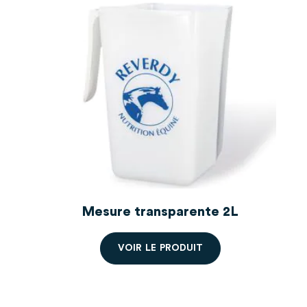
Hélène A
Publié le 30/07/2025 à 10h36
(Date de commande : 13/07/2025 à
08h39)
Mon poulain en est super ravi; meilleur poil meilleur
forme depuis 😊
Lisa M
Publié le 25/06/2025 à 06h11
(Date de commande : 08/06/2025 à
16h59)
Très bien pour les jeunes en croissance et prise de poids
Laurent A
Mesure transparente 2L
Publié le 29/04/2025 à 08h41
(Date de commande : 13/04/2025 à
V
O
I
R
L
E
P
R
O
D
U
I
T
16h59)
Top, Depuis 15 ans, c'est toujours aussi bien.
Clarisse H