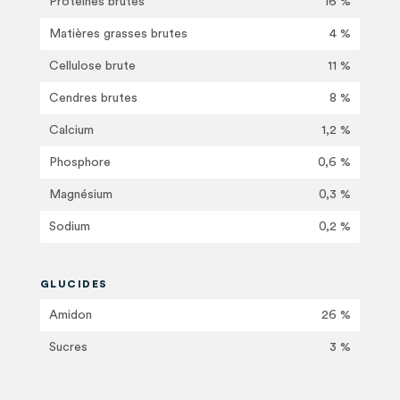
Protéines brutes
16 %
Matières grasses brutes
4 %
Cellulose brute
11 %
Cendres brutes
8 %
Calcium
1,2 %
Phosphore
0,6 %
Magnésium
0,3 %
Sodium
0,2 %
GLUCIDES
Amidon
26 %
Sucres
3 %