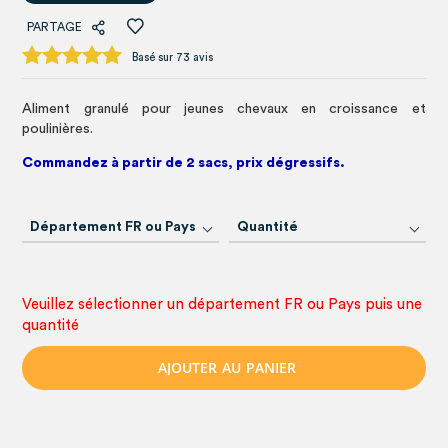
PARTAGE
Basé sur 73 avis
Aliment granulé pour jeunes chevaux en croissance et
poulinières.
Commandez à partir de 2 sacs, prix dégressifs.
Département FR ou Pays
Quantité
Veuillez sélectionner un département FR ou Pays puis une
quantité
A
J
O
U
T
E
R
A
U
P
A
N
I
E
R