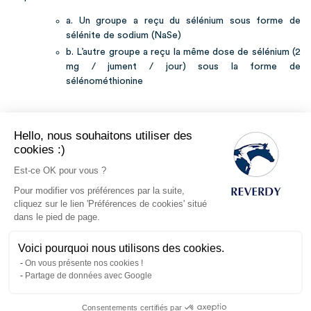
a. Un groupe a reçu du sélénium sous forme de
sélénite de sodium (NaSe)
b. L’autre groupe a reçu la même dose de sélénium (2
mg / jument / jour) sous la forme de
sélénométhionine
Au début de l’expérience, les concentrations en sélénium et en
Hello, nous souhaitons utiliser des
antioxydants dans le sang des juments étaient inférieures aux
cookies :)
valeurs recommandées. Ceci peut être expliqué par une
alimentation à base de fourrages et de céréales, donc pauvre
Est-ce OK pour vous ?
en sélénium, avant le début de l’expérience.
Pour modifier vos préférences par la suite,
Après 3 mois de supplémentation, les concentrations en
cliquez sur le lien 'Préférences de cookies' situé
dans le pied de page.
sélénium et en glutathion peroxydase (GPX) étaient
augmentées dans le plasma des juments, indépendamment de
la source de sélénium utilisée. Les juments supplémentées
Voici pourquoi nous utilisons des cookies.
avec de la sélénométhionine avaient une concentration en
On vous présente nos cookies !
sélénium numériquement plus élevée dans le colostrum et
Partage de données avec Google
significativement plus élevée dans le lait 7 et 30 jours après le
poulinage (figure 1).
Consentements certifiés par