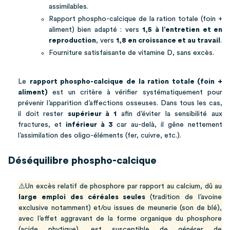
assimilables.
Rapport phospho-calcique de la ration totale (foin +
aliment) bien adapté : vers
1,5 à l’entretien et en
reproduction
, vers
1,8 en croissance et au travail
.
Fourniture satisfaisante de vitamine D, sans excès.
Le
rapport phospho-calcique de la ration totale (foin +
aliment)
est un critère à vérifier systématiquement pour
prévenir l’apparition d’affections osseuses. Dans tous les cas,
il doit rester
supérieur à 1
afin d’éviter la sensibilité aux
fractures, et
inférieur à 3
car au-delà, il gêne nettement
l’assimilation des oligo-éléments (fer, cuivre, etc.).
Déséquilibre phospho-calcique
⚠️Un excès relatif de phosphore par rapport au calcium, dû au
large emploi des céréales seules
(tradition de l’avoine
exclusive notamment) et/ou issues de meunerie (son de blé),
avec l’effet aggravant de la forme organique du phosphore
(acide phytique), est susceptible de générer de