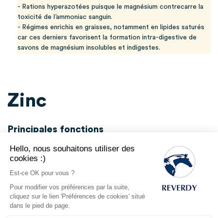
- Rations hyperazotées puisque le magnésium contrecarre la
toxicité de l’ammoniac sanguin.
- Régimes enrichis en graisses, notamment en lipides saturés
car ces derniers favorisent la formation intra-digestive de
savons de magnésium insolubles et indigestes.
Zinc
Principales fonctions
Hello, nous souhaitons utiliser des
Le zinc (Zn) est présent dans l’organisme associé à plusieurs
cookies :)
enzymes qui ont un rôle important concernant :
Est-ce OK pour vous ?
L’
ossification
: protection contre les troubles ostéo-
Pour modifier vos préférences par la suite,
articulaires.
cliquez sur le lien 'Préférences de cookies' situé
La
reproduction.
dans le pied de page.
Le
système immunitaire.