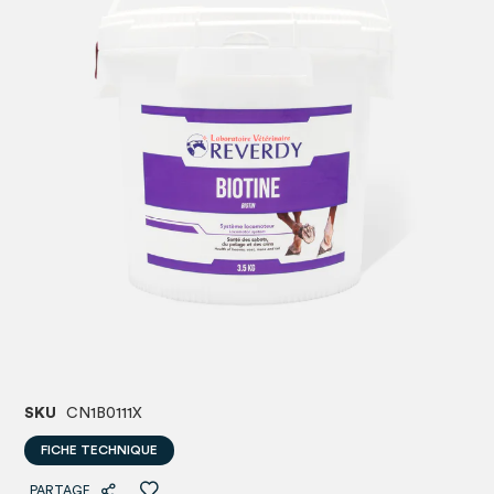
images
image
gallery
gallery
SKU
CN1B0111X
FICHE TECHNIQUE
PARTAGE