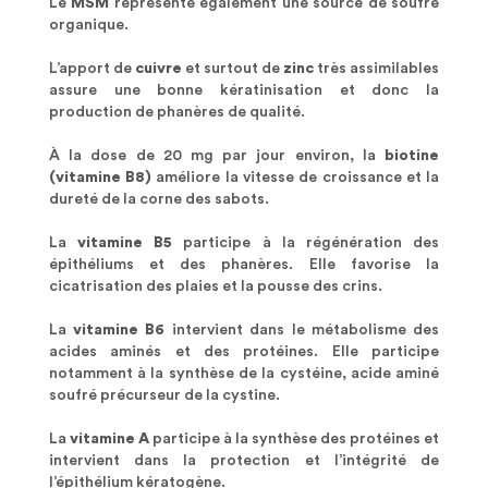
Le
MSM
représente également une source de soufre
organique.
L’apport de
cuivre
et surtout de
zinc
très assimilables
assure une bonne kératinisation et donc la
production de phanères de qualité.
À la dose de 20 mg par jour environ, la
biotine
(vitamine B8)
améliore la vitesse de croissance et la
dureté de la corne des sabots.
La
vitamine B5
participe à la régénération des
épithéliums et des phanères. Elle favorise la
cicatrisation des plaies et la pousse des crins.
La
vitamine B6
intervient dans le métabolisme des
acides aminés et des protéines. Elle participe
notamment à la synthèse de la cystéine, acide aminé
soufré précurseur de la cystine.
La
vitamine A
participe à la synthèse des protéines et
intervient dans la protection et l’intégrité de
l’épithélium kératogène.