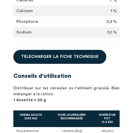
Cendres
7 %
Calcium
1 %
Phosphore
0,2 %
Sodium
0,1 %
T
É
L
É
C
H
A
R
G
E
R
L
A
F
I
C
H
E
T
E
C
H
N
I
Q
U
E
Conseils d'utilisation
Distribuer sur les céréales ou l'aliment granulé. Bien
mélanger à la ration.
1 dosette = 25 g
CHEVAL ADULTE
DOSE JOURNALIÈRE
DURÉE D'UN
(500 KG)
RECOMMANDÉE
POT
(3,5 KG)
Dose préventive
1 dosette (25 g)
140 jours