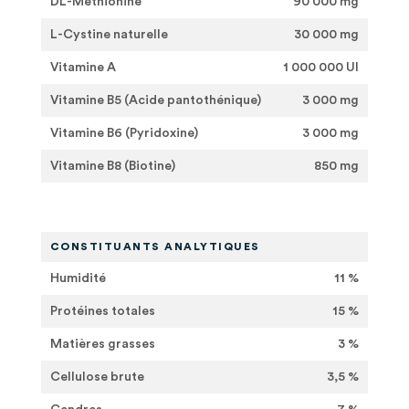
DL-Méthionine
90 000 mg
L-Cystine naturelle
30 000 mg
Vitamine A
1 000 000 UI
Vitamine B5 (Acide pantothénique)
3 000 mg
Vitamine B6 (Pyridoxine)
3 000 mg
Vitamine B8 (Biotine)
850 mg
CONSTITUANTS ANALYTIQUES
Humidité
11 %
Protéines totales
15 %
Matières grasses
3 %
Cellulose brute
3,5 %