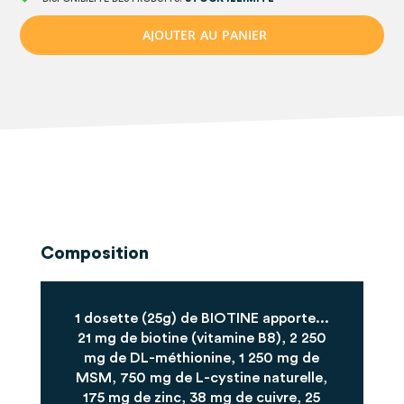
A
J
O
U
T
E
R
A
U
P
A
N
I
E
R
Composition
1 dosette (25g) de BIOTINE apporte...
21 mg de biotine (vitamine B8), 2 250
mg de DL-méthionine, 1 250 mg de
MSM, 750 mg de L-cystine naturelle,
175 mg de zinc, 38 mg de cuivre, 25