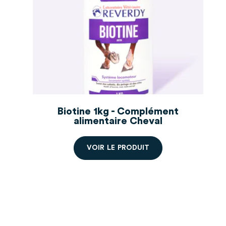
Biotine 1kg - Complément
alimentaire Cheval
V
O
I
R
L
E
P
R
O
D
U
I
T