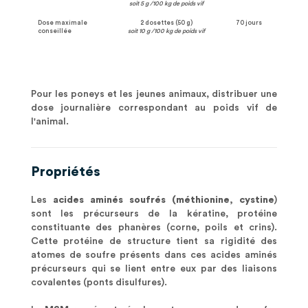
soit 5 g /100 kg de poids vif
Dose maximale
2 dosettes (50 g)
70 jours
conseillée
soit 10 g /100 kg de poids vif
Pour les poneys et les jeunes animaux, distribuer une
dose journalière correspondant au poids vif de
l'animal.
Propriétés
Les
acides aminés soufrés (méthionine, cystine
)
sont les précurseurs de la kératine, protéine
constituante des phanères (corne, poils et crins).
Cette protéine de structure tient sa rigidité des
atomes de soufre présents dans ces acides aminés
précurseurs qui se lient entre eux par des liaisons
covalentes (ponts disulfures).