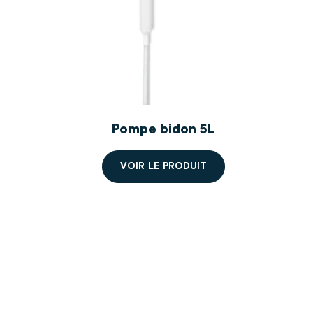
Pompe bidon 5L
V
O
I
R
L
E
P
R
O
D
U
I
T