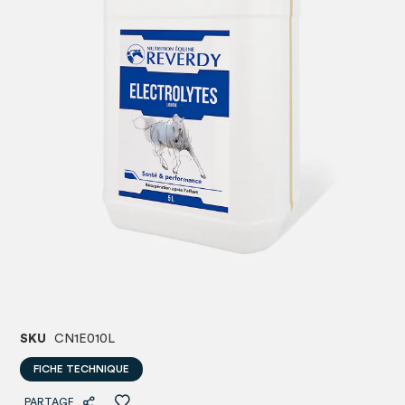
images
image
gallery
gallery
SKU
CN1E010L
FICHE TECHNIQUE
PARTAGE