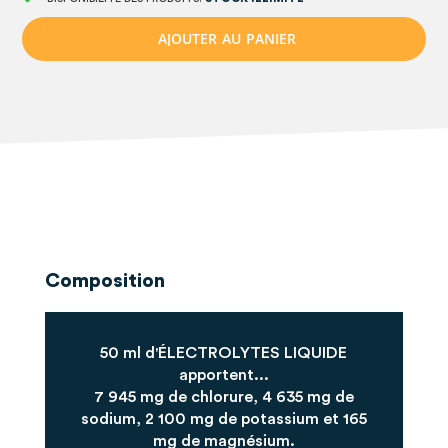
A
J
O
U
T
E
R
A
U
P
A
N
I
E
R
Composition
50 ml d'ÉLECTROLYTES LIQUIDE
apportent...
7 945 mg de chlorure, 4 635 mg de
sodium, 2 100 mg de potassium et 165
mg de magnésium.