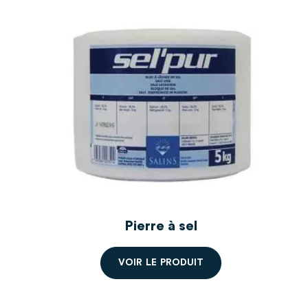
Pierre à sel
RETRAIT MAGASIN UNIQUEMENT
V
O
I
R
L
E
P
R
O
D
U
I
T
Envoi à domicile disponible pour toute
commande à partir de 360 kg d'aliment