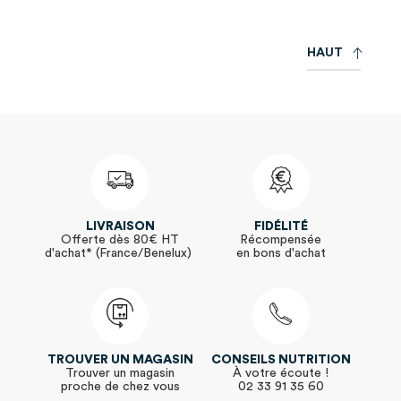
:
H
A
U
T
LIVRAISON
FIDÉLITÉ
Offerte dès 80€ HT
Récompensée
d'achat* (France/Benelux)
en bons d'achat
TROUVER UN MAGASIN
CONSEILS NUTRITION
Trouver un magasin
À votre écoute !
proche de chez vous
02 33 91 35 60