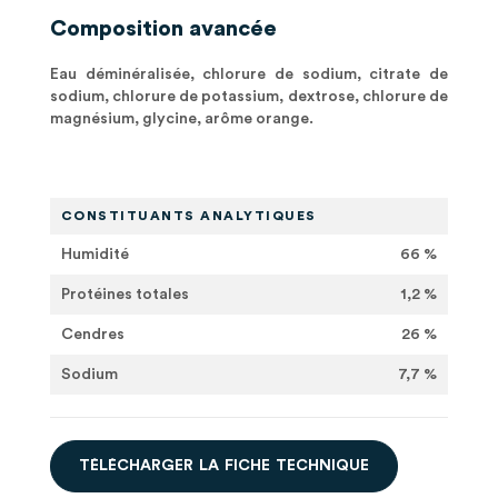
Composition avancée
Eau déminéralisée, chlorure de sodium, citrate de
sodium, chlorure de potassium, dextrose, chlorure de
magnésium, glycine, arôme orange.
CONSTITUANTS ANALYTIQUES
Humidité
66 %
Protéines totales
1,2 %
Cendres
26 %
Sodium
7,7 %
T
É
L
É
C
H
A
R
G
E
R
L
A
F
I
C
H
E
T
E
C
H
N
I
Q
U
E