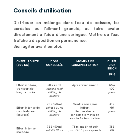
Conseils d'utilisation
Distribuer en mélange dans l’eau de boisson, les
céréales ou l’aliment granulé, ou faire avaler
directement à l’aide d’une seringue. Mettre de l’eau
fraîche à disposition en permanence.
Bien agiter avant emploi.
CHEVAL ADULTE
DOSE
MOMENT DE
DURÉE
(500 KG)
CONSEILLÉE
L'ADMINISTRATION
D'UN
BIDON
(5 L)
Effort modéré,
50 à 75 ml
Après l’événement
66 à
transport de
soit 10 à 15 ml
100
longue durée
/100 kg de
jours
poids vif
75 à 150 ml
75 ml le soir après
33 à
Effort intense de
soit 15 à 30 ml
l’effort.
66
courte durée
/100 kg de
Renouveler le
jours
(courses)
poids vif
lendemain matin en
cas de forte sudation
75 à 150 ml
75 ml matin et soir
33 à
Effort intense
soit 15 à 30 ml
jusqu’à 10 jours après la
66
prolongé