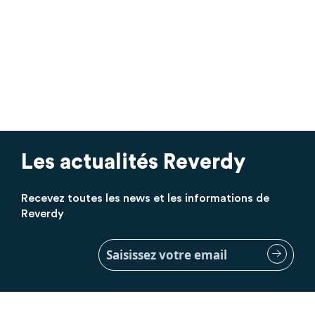
Les actualités Reverdy
Recevez toutes les news et les informations de
Reverdy
Inscription
à
notre
lettre
d’information