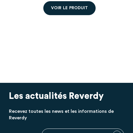
00h00)
V
O
I
R
L
E
P
R
O
D
U
I
T
très bon produit
Les actualités Reverdy
Recevez toutes les news et les informations de
Reverdy
Inscription