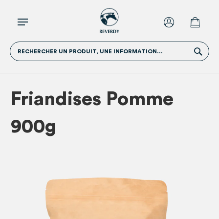
RECHERCHER UN PRODUIT, UNE INFORMATION...
Friandises Pomme
900g
Skip
Skip
to
to
the
the
end
beginn
of
of
the
the