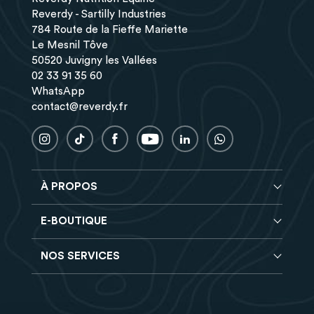
Reverdy - Sartilly Industries
784 Route de la Fieffe Mariette
Le Mesnil Tôve
50520 Juvigny les Vallées
02 33 91 35 60
WhatsApp
contact@reverdy.fr
À PROPOS
E-BOUTIQUE
Conseils nutrition
Brochure Reverdy
NOS SERVICES
Aliments complets
Foire aux questions
Correcteurs
Trouver un magasin
Programme de fidélité
CMV (minéraux et vitamines)
Recrutement