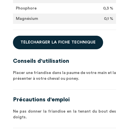
Phosphore
0,3 %
Magnésium
0,1 %
T
É
L
É
C
H
A
R
G
E
R
L
A
F
I
C
H
E
T
E
C
H
N
I
Q
U
E
Conseils d'utilisation
Placer une friandise dans la paume de votre main et la
présenter à votre cheval ou poney.
Précautions d'emploi
Ne pas donner la friandise en la tenant du bout des
doigts.