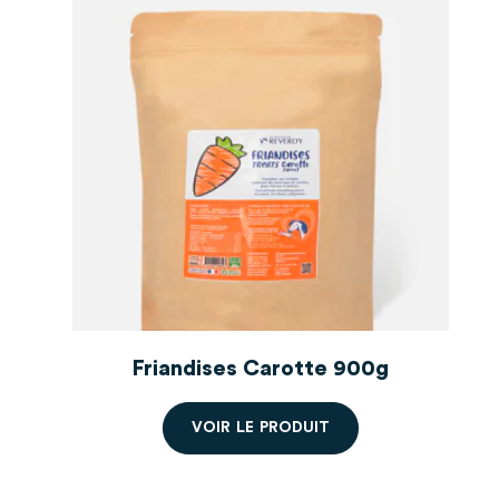
g
Friandises Carotte 900g
V
O
I
R
L
E
P
R
O
D
U
I
T