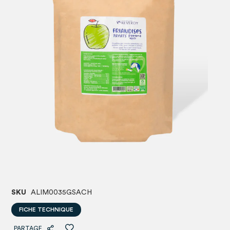
images
image
gallery
gallery
SKU
ALIM0035GSACH
FICHE TECHNIQUE
PARTAGE