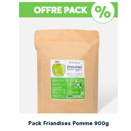
Nicole S
Publié le 21/09/2024 à 11h51
(Date de commande : 06/09/2024 à
06h20)
Top
Nicole S
Publié le 15/05/2024 à 11h45
(Date de commande : 28/04/2024 à
14h37)
Les chevaux les adorent
Delphine D
Publié le 22/01/2023 à 11h19
(Date de commande : 03/01/2023 à
21h07)
Très sympa Ça va vite être englouti merci
Lucie A
g
Pack Friandises Pomme 900g
Publié le 08/07/2019 à 14h51
(Date de commande : 01/01/1970 à