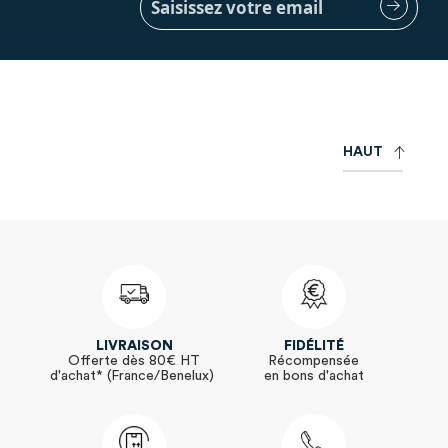
à
notre
lettre
d’information
:
H
A
U
T
LIVRAISON
FIDÉLITÉ
Offerte dès 80€ HT
Récompensée
d'achat* (France/Benelux)
en bons d'achat