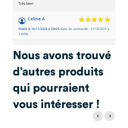
Très bien
Celine A
Publié le 16/11/2025 à 20h25
(Date de commande : 27/10/2025 à
13h08)
Très appréciées
Nous avons trouvé
Sophie P
Publié le 04/07/2025 à 09h29
(Date de commande : 18/06/2025 à
d’autres produits
08h11)
Parfait
qui pourraient
Coralie J
vous intéresser !
Publié le 10/06/2025 à 09h00
(Date de commande : 23/05/2025 à
18h21)
Très bien, les chevaux adorent, mais un peu durs pour
les petits vieux aux dents usées