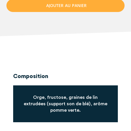
A
J
O
U
T
E
R
A
U
P
A
N
I
E
R
Composition
Orge, fructose, graines de lin
extrudées (support son de blé), arôme
pomme verte.