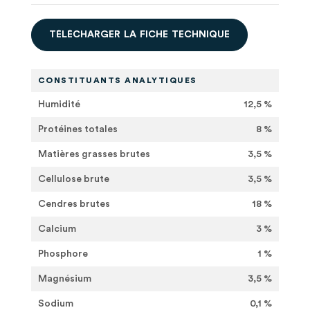
T
É
L
É
C
H
A
R
G
E
R
L
A
F
I
C
H
E
T
E
C
H
N
I
Q
U
E
CONSTITUANTS ANALYTIQUES
Humidité
12,5 %
Protéines totales
8 %
Matières grasses brutes
3,5 %
Cellulose brute
3,5 %
Cendres brutes
18 %
Calcium
3 %
Phosphore
1 %
Magnésium
3,5 %
Sodium
0,1 %