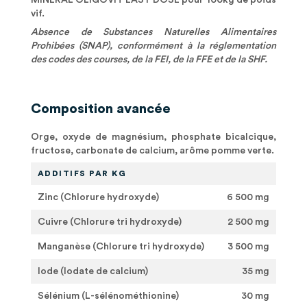
MINÉRAL OLIGOVIT EASY DOSE pour 100kg de poids
vif.
Absence de Substances Naturelles Alimentaires
Prohibées (SNAP), conformément à la réglementation
des codes des courses, de la FEI, de la FFE et de la SHF.
Composition avancée
Orge, oxyde de magnésium, phosphate bicalcique,
fructose, carbonate de calcium, arôme pomme verte.
ADDITIFS PAR KG
Zinc (Chlorure hydroxyde)
6 500 mg
Cuivre (Chlorure tri hydroxyde)
2 500 mg
Manganèse (Chlorure tri hydroxyde)
3 500 mg
Iode (Iodate de calcium)
35 mg
Sélénium (L-sélénométhionine)
30 mg