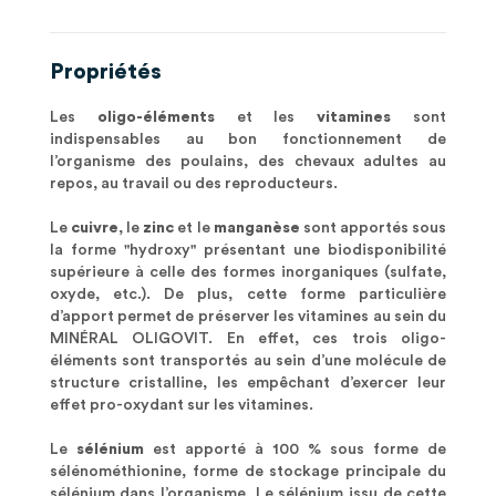
Propriétés
Les
oligo-éléments
et les
vitamines
sont
indispensables au bon fonctionnement de
l’organisme des poulains, des chevaux adultes au
repos, au travail ou des reproducteurs.
Le
cuivre
, le
zinc
et le
manganèse
sont apportés sous
la forme "hydroxy" présentant une biodisponibilité
supérieure à celle des formes inorganiques (sulfate,
oxyde, etc.). De plus, cette forme particulière
d’apport permet de préserver les vitamines au sein du
MINÉRAL OLIGOVIT. En effet, ces trois oligo-
éléments sont transportés au sein d’une molécule de
structure cristalline, les empêchant d’exercer leur
effet pro-oxydant sur les vitamines.
Le
sélénium
est apporté à 100 % sous forme de
sélénométhionine, forme de stockage principale du
sélénium dans l’organisme. Le sélénium issu de cette