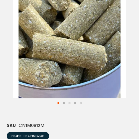
images
image
gallery
gallery
SKU
CN1M0812M
FICHE TECHNIQUE