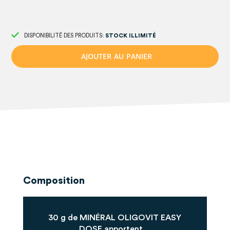
DISPONIBILITÉ DES PRODUITS:
STOCK ILLIMITÉ
A
J
O
U
T
E
R
A
U
P
A
N
I
E
R
Composition
30 g de MINÉRAL OLIGOVIT EASY
DOSE apportent...