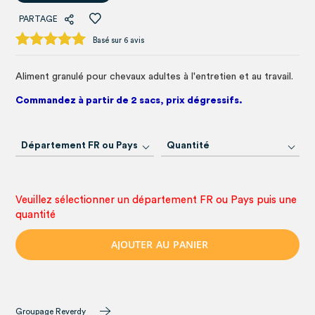
PARTAGE
Basé sur 6 avis
Aliment granulé pour chevaux adultes à l'entretien et au travail.
Commandez à partir de 2 sacs, prix dégressifs.
Département FR ou Pays
Quantité
Veuillez sélectionner un département FR ou Pays puis une
quantité
A
J
O
U
T
E
R
A
U
P
A
N
I
E
R
Groupage Reverdy