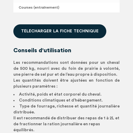
Courses (entraînement)
T
É
L
É
C
H
A
R
G
E
R
L
A
F
I
C
H
E
T
E
C
H
N
I
Q
U
E
Conseils d'utilisation
Les recommandations sont données pour un cheval
de 500 kg, nourri avec du foin de prairie à volonté,
une pierre de sel pur et de l’eau propre à disposition.
Les quantités doivent être ajustées en fonction de
plusieurs paramètres :
Activité, poids et état corporel du cheval.
Conditions climatiques et d’hébergement.
Type de fourrage, richesse et quantité journalière
distribuée.
Il est recommandé de distribuer des repas de 1 à 2L et
de fractionner la ration journalière en repas
équilibrés.