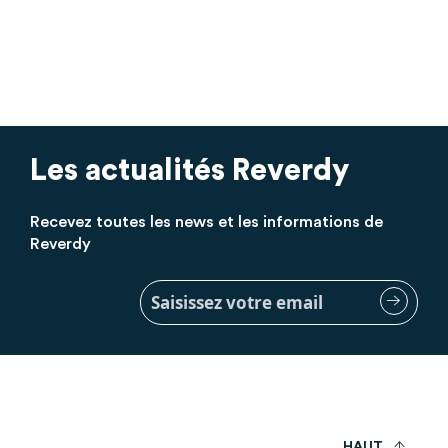
Les actualités Reverdy
Recevez toutes les news et les informations de
Reverdy
Inscription
à
notre
lettre
d’information
:
H
A
U
T