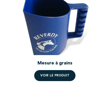
Mesure à grains
V
O
I
R
L
E
P
R
O
D
U
I
T