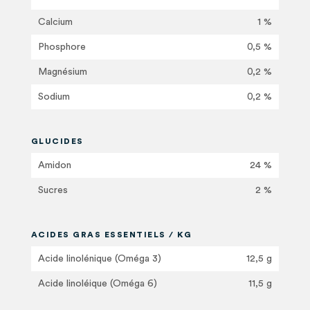
Calcium
1 %
Phosphore
0,5 %
Magnésium
0,2 %
Sodium
0,2 %
GLUCIDES
Amidon
24 %
Sucres
2 %
ACIDES GRAS ESSENTIELS / KG
Acide linolénique (Oméga 3)
12,5 g
Acide linoléique (Oméga 6)
11,5 g