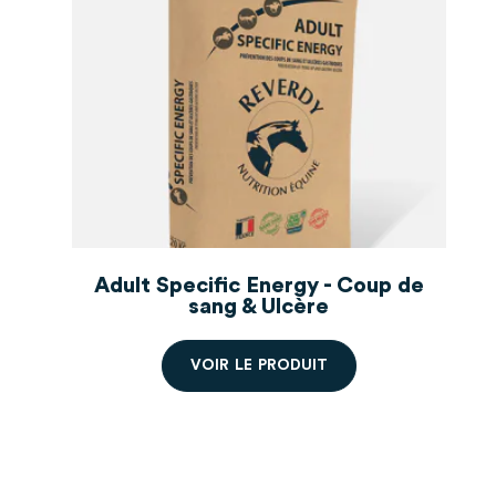
Adult Specific Energy - Coup de
sang & Ulcère
V
O
I
R
L
E
P
R
O
D
U
I
T
Commandez à partir de 2 sacs, prix
dégressifs.