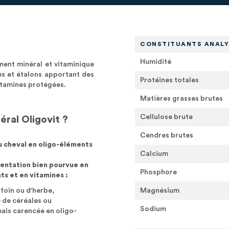
CONSTITUANTS ANALY
Humidité
ent minéral et vitaminique
es et étalons apportant des
Protéines totales
vitamines protégées.
Matières grasses brutes
Cellulose brute
éral Oligovit ?
Cendres brutes
u cheval en oligo-éléments
Calcium
entation bien pourvue en
Phosphore
ts et en vitamines :
foin ou d'herbe,
Magnésium
e de céréales ou
Sodium
mais carencée en oligo-