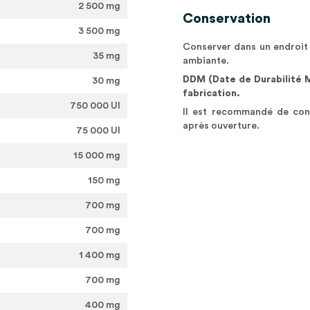
2 500 mg
Conservation
3 500 mg
Conserver dans un endroit s
35 mg
ambiante.
DDM (Date de Durabilité Mi
30 mg
fabrication.
750 000 UI
Il est recommandé de con
après ouverture.
75 000 UI
15 000 mg
150 mg
700 mg
700 mg
1 400 mg
700 mg
400 mg