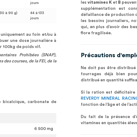
les
vitamines K
et
B
peuvent 
jours
supplémentation est cons
 30 à 90 g)
44 à 133
défaillance de production d
jours
les besoins journaliers, n
qui, en plus d’avoir des be
flore fragilisée.
 uniquement au foin et/ou à
ribuer une dose journalière à
100kg de poids vif.
Précautions d'empl
entaires Prohibées (SNAP),
des courses, de la FEI, de la
Ne doit pas être distribue
fourrages déjà bien pou
distribué en quantité suffis
Si la ration est déficitaire 
REVERDY MINÉRAL RACIN
 bicalcique, carbonate de
fonction de l’âge et de l’act
Du fait de la présence d’o
vitamines en quantités élev
6 500 mg