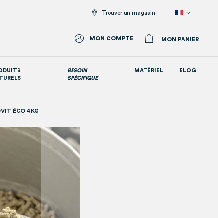
Trouver un magasin
MON COMPTE
MON PANIER
ODUITS
BESOIN
MATÉRIEL
BLOG
TURELS
SPÉCIFIQUE
Tous nos suppléments nutritionnels
VIT ÉCO 4KG
Skip
to
the
beginning
of
the
images
gallery