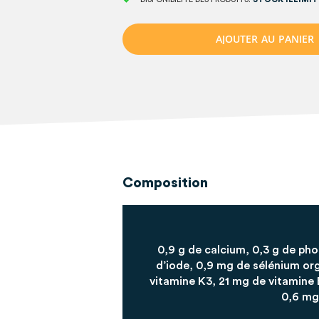
A
J
O
U
T
E
R
A
U
P
A
N
I
E
R
Composition
0,9 g de calcium, 0,3 g de ph
d’iode, 0,9 mg de sélénium o
vitamine K3, 21 mg de vitamine 
0,6 mg