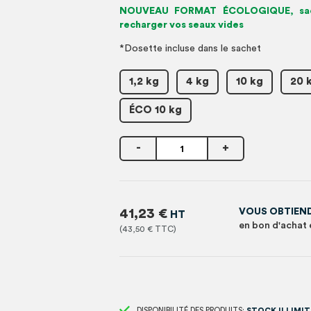
NOUVEAU FORMAT ÉCOLOGIQUE, sach
recharger vos seaux vides
*Dosette incluse dans le sachet
1,2 kg
4 kg
10 kg
20 
ÉCO 10 kg
-
+
41,23 €
VOUS OBTIEN
en bon d'achat 
43,50 €
DISPONIBILITÉ DES PRODUITS:
STOCK ILLIMIT