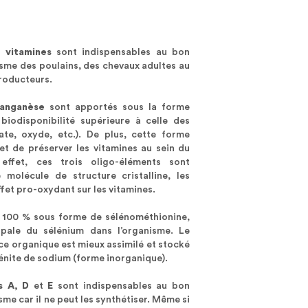
s
vitamines
sont indispensables au bon
sme des poulains, des chevaux adultes au
producteurs.
anganèse
sont apportés sous la forme
iodisponibilité supérieure à celle des
ate, oxyde, etc.). De plus, cette forme
et de préserver les vitamines au sein du
fet, ces trois oligo-éléments sont
 molécule de structure cristalline, les
ffet pro-oxydant sur les vitamines.
 100 % sous forme de sélénométhionine,
ale du sélénium dans l’organisme. Le
rce organique est mieux assimilé et stocké
́lénite de sodium (forme inorganique).
s A, D
et
E
sont indispensables au bon
e car il ne peut les synthétiser. Même si