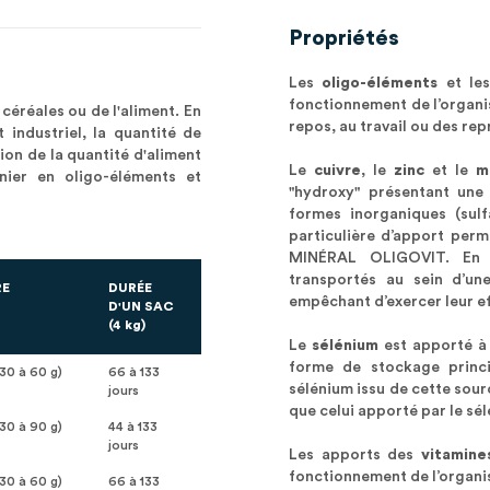
Propriétés
Les
oligo-éléments
et le
fonctionnement de l’organi
céréales ou de l'aliment. En
repos, au travail ou des re
 industriel, la quantité de
n de la quantité d'aliment
Le
cuivre
, le
zinc
et le
m
nier en oligo-éléments et
"hydroxy" présentant une b
formes inorganiques (sulf
particulière d’apport perm
MINÉRAL OLIGOVIT. En ef
transportés au sein d’une
RE
DURÉE
empêchant d’exercer leur e
D'UN SAC
(4 kg)
Le
sélénium
est apporté à
forme de stockage princip
 30 à 60 g)
66 à 133
sélénium issu de cette sou
jours
que celui apporté par le se
 30 à 90 g)
44 à 133
jours
Les apports des
vitamine
fonctionnement de l’organism
 30 à 60 g)
66 à 133