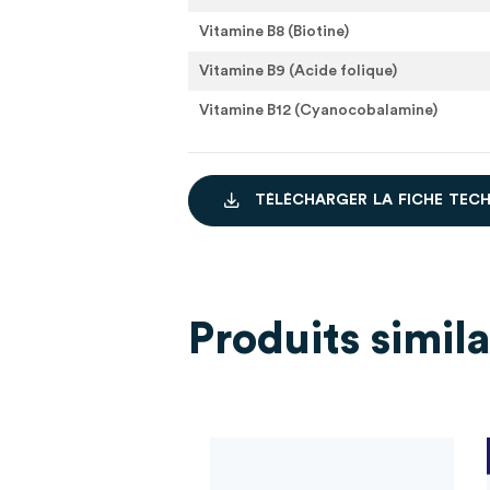
Vitamine B8 (Biotine)
Vitamine B9 (Acide folique)
Vitamine B12 (Cyanocobalamine)
T
É
L
É
C
H
A
R
G
E
R
L
A
F
I
C
H
E
T
E
C
Produits simila