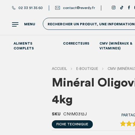
02 33 91 35 60
contact@reverdy.fr
MENU
RECHERCHER UN PRODUIT, UNE INFORMATION.
ALIMENTS
CORRECTEURS
CMV (MINÉRAUX &
COMPLETS
VITAMINES)
Suppléments par système
ACCUEIL
E-BOUTIQUE
CMV (MINÉRAUX
Minéral Oligov
4kg
SKU
CN1M0312J
PARTA
FICHE TECHNIQUE