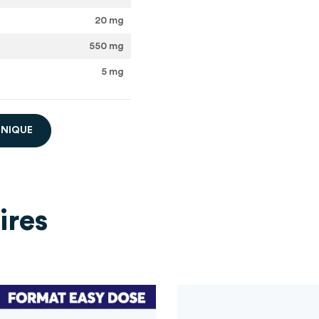
20 mg
550 mg
5 mg
H
N
I
Q
U
E
ires