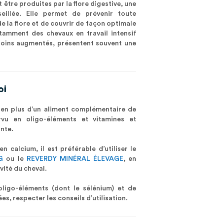
être produites par la flore digestive, une
eillée. Elle permet de prévenir toute
e la flore et de couvrir de façon optimale
otamment des chevaux en travail intensif
soins augmentés, présentent souvent une
oi
́ en plus d’un aliment complémentaire de
rvu en oligo-éléments et vitamines et
ante.
en calcium, il est préférable d’utiliser le
G
ou le
REVERDY MINÉRAL ÉLEVAGE
, en
ivité du cheval.
ligo-éléments (dont le sélénium) et de
ées, respecter les conseils d’utilisation.