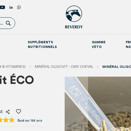
Rechercher
..
SUPPLÉMENTS
GAMME
PR
NUTRITIONNELS
VÉTO
NA
Suppléments par destination
Croissance optimale du poulain
 & VITAMINES)
MINÉRAL OLIGOVIT : CMV CHEVAL
MINÉRAL OLIGO
it ÉCO
Skip
to
the
end
of
the
GE
images
gallery
Basé sur 164 avis